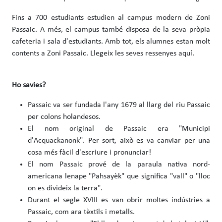
Fins a 700 estudiants estudien al campus modern de Zoni
Passaic. A més, el campus també disposa de la seva pròpia
cafeteria i sala d'estudiants. Amb tot, els alumnes estan molt
contents a Zoni Passaic. Llegeix les seves ressenyes aquí.
Ho savies?
Passaic va ser fundada l'any 1679 al llarg del riu Passaic
per colons holandesos.
El nom original de Passaic era "Municipi
d'Acquackanonk". Per sort, això es va canviar per una
cosa més fàcil d'escriure i pronunciar!
El nom Passaic prové de la paraula nativa nord-
americana lenape "Pahsayèk" que significa "vall" o "lloc
on es divideix la terra".
Durant el segle XVIII es van obrir moltes indústries a
Passaic, com ara tèxtils i metalls.