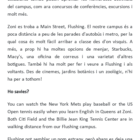
del campus, com ara concursos de conferències, excursions i
molt més.
Zoni es troba a Main Street, Flushing. El nostre campus és a
poca distància a peu de les parades d'autobús i metro, per la
qual cosa és molt fàcil arribar a classe des d'on visquis. A
més, a prop hi ha moltes opcions de menjar, Starbucks,
Macy's, una oficina de correus i una varietat d'altres
botigues. També hi ha molt per fer i veure a Flushing i als
voltants. Des de cinemes, jardins botànics i un zoològic, n'hi
ha per a tothom!
Ho savies?
You can watch the New York Mets play baseball or the US
Open tennis easily when you learn English in Queens at Zoni.
Both Citi Field and the Billie Jean King Tennis Center are in
walking distance from our Flushing campus.
Flushing pot semblar un nom estrany, però abans es deia una