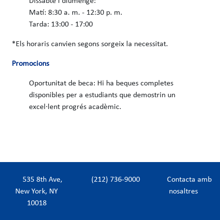
Dissabte i diumenge:
Matí: 8:30 a. m. - 12:30 p. m.
Tarda: 13:00 - 17:00
*Els horaris canvien segons sorgeix la necessitat.
Promocions
Oportunitat de beca: Hi ha beques completes
disponibles per a estudiants que demostrin un
excel·lent progrés acadèmic.
535 8th Ave,
(212) 736-9000
Contacta amb
New York, NY
nosaltres
10018