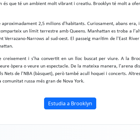
s que té un ambient molt vibrant i creatiu. Brooklyn té molt a oferir,
 té aproximadament 2,5 milions d'habitants. Curiosament, abans era, 
 comparteix un límit terrestre amb Queens. Manhattan es troba a l'alt
nt Verrazano-Narrows al sud-oest. El passeig marítim de l'East Rive
hattan.
 creixement i s'ha convertit en un lloc buscat per viure. A la Br
 veure òpera o veure un espectacle. De la mateixa manera, l'arena d
els Nets de l'NBA (bàsquet), però també acull hoquei i concerts. Altre
l la comunitat russa més gran de Nova York.
Estudia a Brooklyn