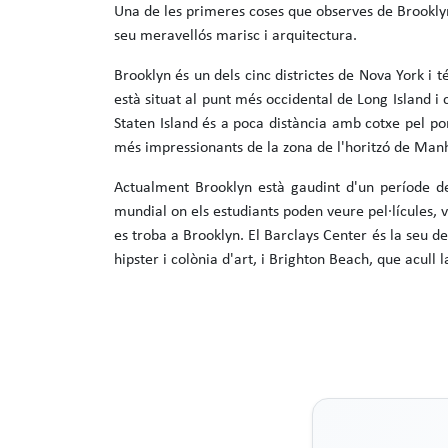
Una de les primeres coses que observes de Brooklyn é
seu meravellós marisc i arquitectura.
Brooklyn és un dels cinc districtes de Nova York i
està situat al punt més occidental de Long Island i
Staten Island és a poca distància amb cotxe pel po
més impressionants de la zona de l'horitzó de Man
Actualment Brooklyn està gaudint d'un període de
mundial on els estudiants poden veure pel·lícules,
es troba a Brooklyn. El Barclays Center és la seu d
hipster i colònia d'art, i Brighton Beach, que acul