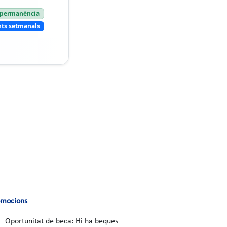
e permanència
ts setmanals
omocions
Oportunitat de beca: Hi ha beques