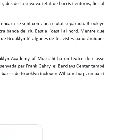
 des de la seva varietat de barris i entorns, fins al
i encara se sent com, una ciutat separada. Brooklyn
ra banda del riu East a l'oest i al nord. Mentre que
r de Brooklyn té algunes de les vistes panoràmiques
ooklyn Academy of Music hi ha un teatre de classe
issenyada per Frank Gehry, el Barclays Center també
s barris de Brooklyn inclouen Williamsburg, un barri