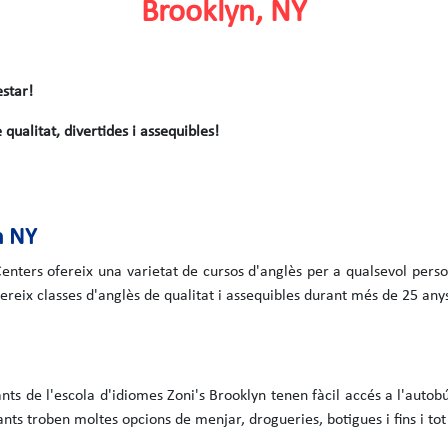
Brooklyn, NY
estar!
qualitat, divertides i assequibles!
n NY
enters ofereix una varietat de cursos d'anglès per a qualsevol perso
ereix classes d'anglès de qualitat i assequibles durant més de 25 any
ts de l'escola d'idiomes Zoni's Brooklyn tenen fàcil accés a l'autobús
ts troben moltes opcions de menjar, drogueries, botigues i fins i tot