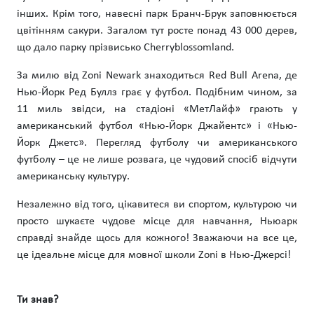
інших. Крім того, навесні парк Бранч-Брук заповнюється
цвітінням сакури. Загалом тут росте понад 43 000 дерев,
що дало парку прізвисько Cherryblossomland.
За милю від Zoni Newark знаходиться Red Bull Arena, де
Нью-Йорк Ред Буллз грає у футбол. Подібним чином, за
11 миль звідси, на стадіоні «МетЛайф» грають у
американський футбол «Нью-Йорк Джайентс» і «Нью-
Йорк Джетс». Перегляд футболу чи американського
футболу – це не лише розвага, це чудовий спосіб відчути
американську культуру.
Незалежно від того, цікавитеся ви спортом, культурою чи
просто шукаєте чудове місце для навчання, Ньюарк
справді знайде щось для кожного! Зважаючи на все це,
це ідеальне місце для мовної школи Zoni в Нью-Джерсі!
Ти знав?