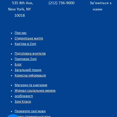
535 8th Ave,
(212) 736-9000
Зв'яжіться з
New York, NY
нами
10018
Про нас
Студентське життя
Кар'єра в Zoni
Підготовка вчителів
Партнери Zoni
Блог
Загальний пошук
Корисна інформація
Магазин та книгарня
Журнал соціальних мереж
особливості
Зоні Класи
Перевірте свої мови
Огляд студентської візи