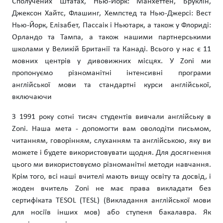
Сполучених Штатах, Нью-Йорк: Манхеттен, Бруклін,
Джексон Хайтс, Флашинг, Хемпстед та Нью-Джерсі: Вест
Нью-Йорк, Елізабет, Пассаік і Ньютарк, а також у Флориді:
Орландо та Тампа, а також нашими партнерськими
школами у Великій Британії та Канаді. Всього у нас є 11
мовних центрів у дивовижних місцях. У Zoni ми
пропонуємо різноманітні інтенсивні програми
англійської мови та стандартні курси англійської,
включаючи
З 1991 року сотні тисяч студентів вивчали англійську в
Zoni. Наша мета - допомогти вам оволодіти письмом,
читанням, говорінням, слуханням та англійською, яку ви
можете і будете використовувати щодня. Для досягнення
цього ми використовуємо різноманітні методи навчання.
Крім того, всі наші вчителі мають вищу освіту та досвід, і
жоден вчитель Zoni не має права викладати без
сертифіката TESOL (TESL) (Викладання англійської мови
для носіїв інших мов) або ступеня бакалавра. Як