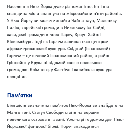
Населення Нью-Йорка дуже різноманітне. Етнічна
спадщина міста вплинула на мікрорайони п’яти районів.
У Нью-Йорку ви можете знайти Чайна-таун, Маленьку
Італію, єврейські громади в Нижньому Іст-Сайді,
хасидські громади в Боро-Парку, Краун-Хайтс і
Вільямсбург. Тоді як Гарлем залишається центром
афроамериканської культури. Східний (іспанський)
Гарлем – це великий іспаномовний район, а район
Грінпойнт у Брукліні відомий своєю польською
громадою. Крім того, у Флетбуші карибська культура
процвітає.
Пам'ятки
Більшість визначних пам’яток Нью-Йорка ви знайдете на
Мангеттені. Статуя Свободи стоїть на вершині
невеликого острова в гавані. Уолл-стріт є домом для Нью-
Йоркської фондової біржі. Поруч знаходиться