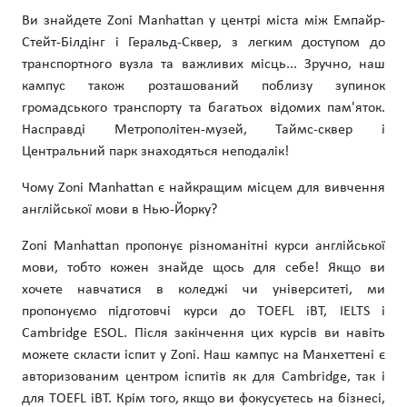
Ви знайдете Zoni Manhattan у центрі міста між Емпайр-
Стейт-Білдінг і Геральд-Сквер, з легким доступом до
транспортного вузла та важливих місць... Зручно, наш
кампус також розташований поблизу зупинок
громадського транспорту та багатьох відомих пам'яток.
Насправді Метрополітен-музей, Таймс-сквер і
Центральний парк знаходяться неподалік!
Чому Zoni Manhattan є найкращим місцем для вивчення
англійської мови в Нью-Йорку?
Zoni Manhattan пропонує різноманітні курси англійської
мови, тобто кожен знайде щось для себе! Якщо ви
хочете навчатися в коледжі чи університеті, ми
пропонуємо підготовчі курси до TOEFL iBT, IELTS і
Cambridge ESOL. Після закінчення цих курсів ви навіть
можете скласти іспит у Zoni. Наш кампус на Манхеттені є
авторизованим центром іспитів як для Cambridge, так і
для TOEFL iBT. Крім того, якщо ви фокусуєтесь на бізнесі,