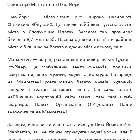
фактів про Манхеттен і Нью-Йорк.
Нью-Йорк — місто-гігант, яке широко називають
«Великим Яблуком». Це також найбільш густонаселене
місто в Сполучених Штатах. Загалом там проживає
близько 8,2 млн осіб. Насправді кожен із п’яти районів
міста є більшим за багато відомих міст у всьому світі.
Манхеттен — острів, розташований між річками Гудзон і
Іст-Рівер. Це глобальний центр фінансів, політики,
комунікацій, кіно, музики, моди та культури. Насправді
на Мангеттені розташовано багато музеїв, художніх
галерей і театрів світового рівня. Так само багато
найбільших корпорацій світу мають там свої штаб-
квартири. Навіть Організація Об'єднаних Націй
знаходиться на Манхеттені.
Загалом, коли ви вивчаєте англійську в Нью-Йорку в Zoni
Manhattan, ви не тільки отримуєте чудові уроки, але й
відчуваєте життя в одному з найзахопливіших місць на