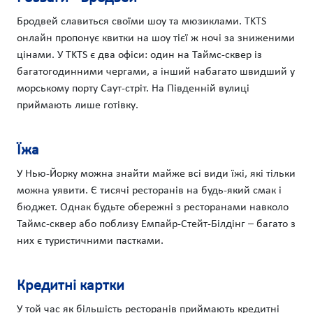
Бродвей славиться своїми шоу та мюзиклами. TKTS
онлайн пропонує квитки на шоу тієї ж ночі за зниженими
цінами. У TKTS є два офіси: один на Таймс-сквер із
багатогодинними чергами, а інший набагато швидший у
морському порту Саут-стріт. На Південній вулиці
приймають лише готівку.
Їжа
У Нью-Йорку можна знайти майже всі види їжі, які тільки
можна уявити. Є тисячі ресторанів на будь-який смак і
бюджет. Однак будьте обережні з ресторанами навколо
Таймс-сквер або поблизу Емпайр-Стейт-Білдінг – багато з
них є туристичними пастками.
Кредитні картки
У той час як більшість ресторанів приймають кредитні