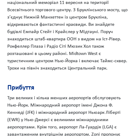
національний меморіал 11 вересня на території
Всесвітнього торгового центру. З Бруклінського мосту, що
з’єднує Нижній Манхеттен із центром Брукліна,
відкриваються фантастичні краєвиди. Ви знайдете
будівлі Емпайр Стейт і Крайслер у Мідтауні. Поруч
знаходиться штаб-квартира ООН з видом на Іст-Рівер.
Рокфеллер Плаза і Радіо Сіті Мюзик Хол також
розташовані в цьому районі. Midtown West є
туристичним центром Нью-Йорка і включає Таймс-сквер.
Трохи на північ знаходиться Центральний парк.
Прибуття
Три великих і кілька менших аеропортів обслуговують
Нью-Йорк. Міжнародний аеропорт імені Джона Ф.
Кеннеді (JFK) і міжнародний аеропорт Ньюарк Ліберті
(EWR) у Нью-Джерсі є великими міжнародними
аеропортами. Крім того, аеропорт Ла-Гуардія (LGA) є
завантаженим внутрішнім аеропортом. Zoni пропонує