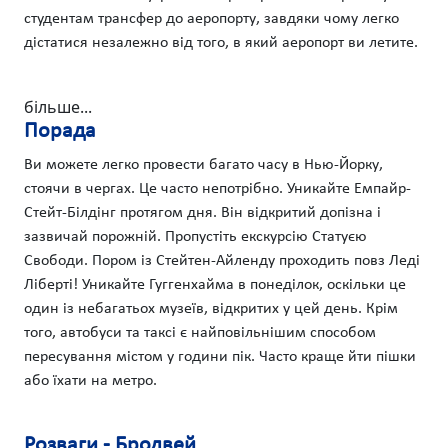
студентам трансфер до аеропорту, завдяки чому легко
дістатися незалежно від того, в який аеропорт ви летите.
більше...
Порада
Ви можете легко провести багато часу в Нью-Йорку,
стоячи в чергах. Це часто непотрібно. Уникайте Емпайр-
Стейт-Білдінг протягом дня. Він відкритий допізна і
зазвичай порожній. Пропустіть екскурсію Статуєю
Свободи. Пором із Стейтен-Айленду проходить повз Леді
Ліберті! Уникайте Гуггенхайма в понеділок, оскільки це
один із небагатьох музеїв, відкритих у цей день. Крім
того, автобуси та таксі є найповільнішим способом
пересування містом у години пік. Часто краще йти пішки
або їхати на метро.
Розваги - Бродвей