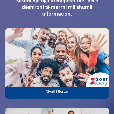
Klikoni një nga të mëposhtmet nëse
dëshironi të merrni më shumë
informacion:
Niveli fillestar