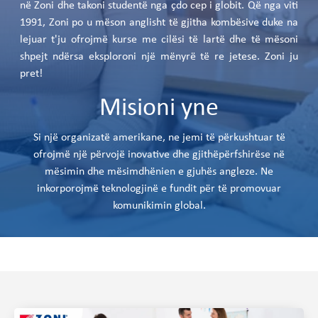
në Zoni dhe takoni studentë nga çdo cep i globit. Që nga viti
1991, Zoni po u mëson anglisht të gjitha kombësive duke na
lejuar t'ju ofrojmë kurse me cilësi të lartë dhe të mësoni
shpejt ndërsa eksploroni një mënyrë të re jetese. Zoni ju
pret!
Misioni yne
Si një organizatë amerikane, ne jemi të përkushtuar të
ofrojmë një përvojë inovative dhe gjithëpërfshirëse në
mësimin dhe mësimdhënien e gjuhës angleze. Ne
inkorporojmë teknologjinë e fundit për të promovuar
komunikimin global.