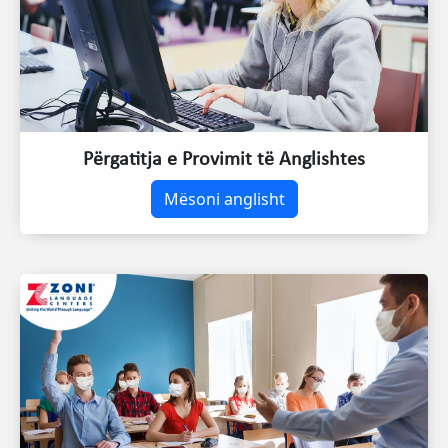
Përgatitja e Provimit të Anglishtes
Mësoni anglisht