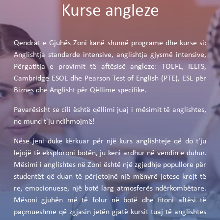
Kurse angleze
Qendrat e Gjuhës Zoni kanë shumë programe dhe kurse si:
Anglishtja standarde intensive, anglishtja gjysmë intensive,
Përgatitja e provimit të aftësisë angleze: TOEFL, IELTS,
Cambridge ESOL dhe Pearson Test of English (PTE), ESL për
Biznes dhe Anglisht për Qëllime specifike.
Pavarësisht se cili është qëllimi juaj i mësimit të anglishtes,
ne mund t'ju ndihmojmë!
Nëse jeni duke kërkuar për një kurs anglishteje që do t'ju
lejojë të eksploroni botën, ju keni ardhur në vendin e duhur.
Mësimi i anglishtes në Zoni është një zgjedhje popullore për
studentët që duan të përjetojnë një mënyrë jetese krejt të
re, emocionuese, një botë larg atmosferës ndërkombëtare.
Mësoni gjuhën më të folur në botë dhe fitoni aftësi të
paçmueshme që zgjasin jetën gjatë kursit tuaj të anglishtes