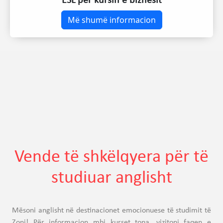
ESL për kursin e biznesit
Më shumë informacion
Vende të shkëlqyera për të
studiuar anglisht
Mësoni anglisht në destinacionet emocionuese të studimit të
Zoni! Për informacion mbi kurset tona, vizitoni faqen e