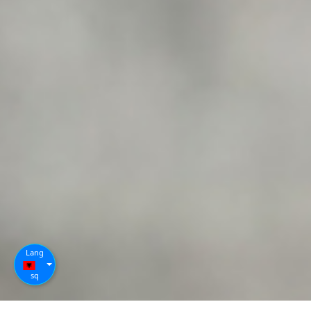
Lang
sq