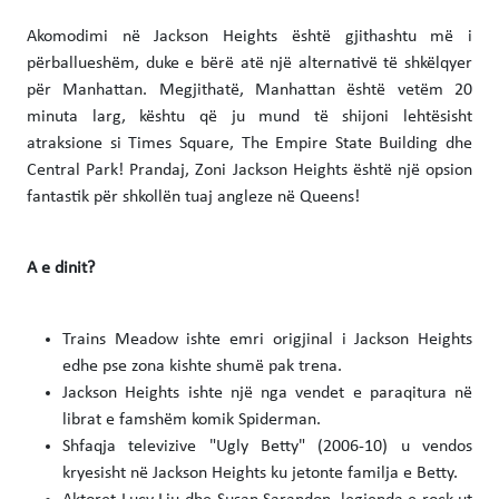
Akomodimi në Jackson Heights është gjithashtu më i
përballueshëm, duke e bërë atë një alternativë të shkëlqyer
për Manhattan. Megjithatë, Manhattan është vetëm 20
minuta larg, kështu që ju mund të shijoni lehtësisht
atraksione si Times Square, The Empire State Building dhe
Central Park! Prandaj, Zoni Jackson Heights është një opsion
fantastik për shkollën tuaj angleze në Queens!
A e dinit?
Trains Meadow ishte emri origjinal i Jackson Heights
edhe pse zona kishte shumë pak trena.
Jackson Heights ishte një nga vendet e paraqitura në
librat e famshëm komik Spiderman.
Shfaqja televizive "Ugly Betty" (2006-10) u vendos
kryesisht në Jackson Heights ku jetonte familja e Betty.