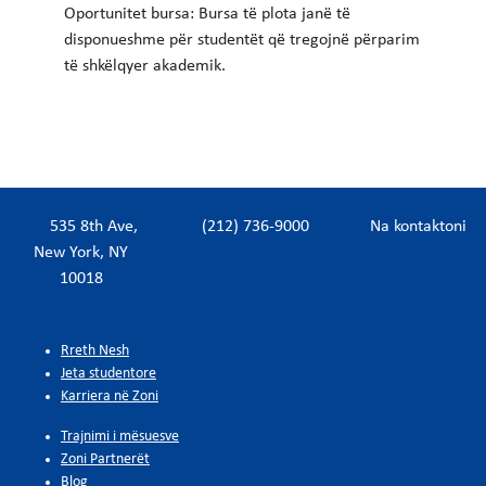
Oportunitet bursa: Bursa të plota janë të
disponueshme për studentët që tregojnë përparim
të shkëlqyer akademik.
535 8th Ave,
(212) 736-9000
Na kontaktoni
New York, NY
10018
Rreth Nesh
Jeta studentore
Karriera në Zoni
Trajnimi i mësuesve
Zoni Partnerët
Blog