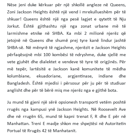
Nëse jeni duke kërkuar për një shkollë angleze në Queens,
Zoni Jackson Heights është një vend i mrekullueshëm për të
shkuar! Queens është një nga pesë lagjet e qytetit të Nju
Jorkut. Është gjithashtu një nga zonat urbane më të
larmishme etnike në SHBA. Ka mbi 2 milionë njerëz që
jetojnë në Queens dhe shumë prej tyre kanë lindur jashtë
SHBA-së. Në mënyrë të ngjashme, njerëzit e Jackson Heights
përfaqësojnë mbi 100 kombësi të ndryshme, duke sjellë me
vete gjuhët dhe dialektet e vendeve të tyre të origjinës. Për
më tepër, lartësitë e Jackson kanë komunitete të mëdha
kolumbiane, ekuadoriane, argjentinase, indiane dhe
Bangladesh. Është mjedisi i përsosur për ju për të studiuar
anglisht dhe për të bërë miq me njerëz nga e gjithë bota.
Ju mund të gjeni një sërë opsionesh transporti vetëm poshtë
rrugës nga kampusi ynë Jackson Heights. Në Roosevelt Ave
dhe në rrugën 65, mund të kapni trenat F, R dhe E për në
Manhattan. Treni E madje shkon me shpejtësi në Autoritetin
Portual të Rrugës 42 të Manhatanit.