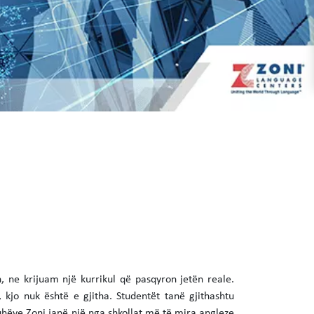
 ne krijuam një kurrikul që pasqyron jetën reale.
kjo nuk është e gjitha. Studentët tanë gjithashtu
juhëve Zoni janë një nga shkollat më të mira angleze