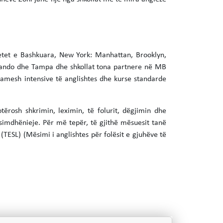
etet e Bashkuara, New York: Manhattan, Brooklyn,
rlando dhe Tampa dhe shkollat tona partnere në MB
amesh intensive të anglishtes dhe kurse standarde
ërosh shkrimin, leximin, të folurit, dëgjimin dhe
imdhënieje. Për më tepër, të gjithë mësuesit tanë
(TESL) (Mësimi i anglishtes për folësit e gjuhëve të