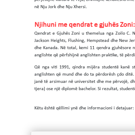
në Nju Jork dhe Nju Xhersi.
Njihuni me qendrat e gjuhës Zoni:
Qendrat e Gjuhës Zoni u themelua nga Zoilo C. N
Jackson Heights, Flushing, Hempstead dhe New Jer
dhe Kanada. Në total, kemi 11 qendra gjuhësore n
anglishte që përfshijnë anglishten praktike, të përdi
Që nga viti 1991, qindra mijëra studentë kanë st
anglishten që mund dhe do ta përdorësh çdo ditë.
janë të arsimuar në universitet dhe me përvojë, dhe
tjera) ose një diplomë bachelor. Si rezultat, studen
Këtu është qëllimi ynë dhe informacioni i detajuar: