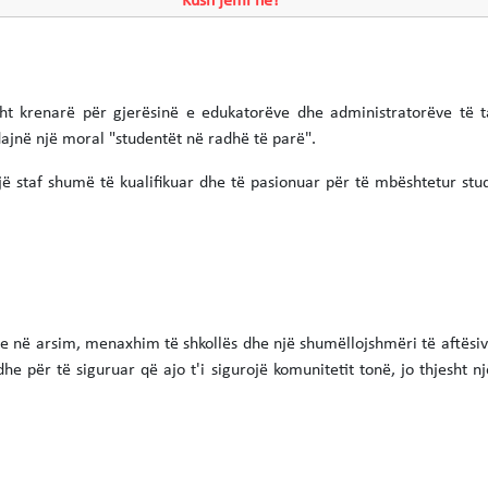
Kush jemi ne?
ht krenarë për gjerësinë e edukatorëve dhe administratorëve të t
ndajnë një moral "studentët në radhë të parë".
ë staf shumë të kualifikuar dhe të pasionuar për të mbështetur stu
e në arsim, menaxhim të shkollës dhe një shumëllojshmëri të aftësive
e për të siguruar që ajo t'i sigurojë komunitetit tonë, jo thjesht nj