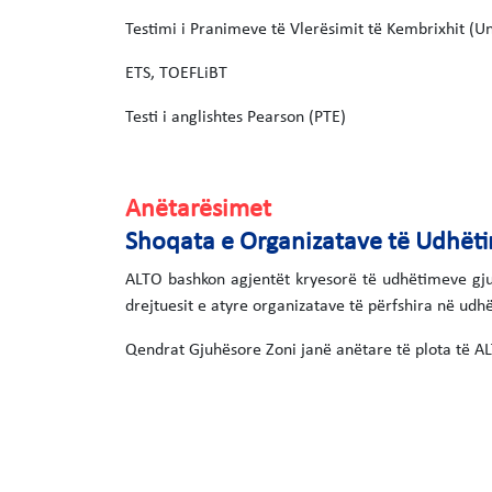
Testimi i Pranimeve të Vlerësimit të Kembrixhit (Uni
ETS, TOEFLiBT
Testi i anglishtes Pearson (PTE)
Anëtarësimet
Shoqata e Organizatave të Udhëti
ALTO bashkon agjentët kryesorë të udhëtimeve gjuh
drejtuesit e atyre organizatave të përfshira në ud
Qendrat Gjuhësore Zoni janë anëtare të plota të A