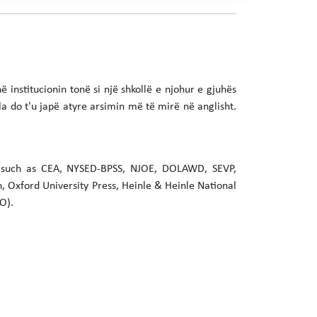
nstitucionin tonë si një shkollë e njohur e gjuhës
la do t'u japë atyre arsimin më të mirë në anglisht.
es such as CEA, NYSED-BPSS, NJOE, DOLAWD, SEVP,
Oxford University Press, Heinle & Heinle National
O).