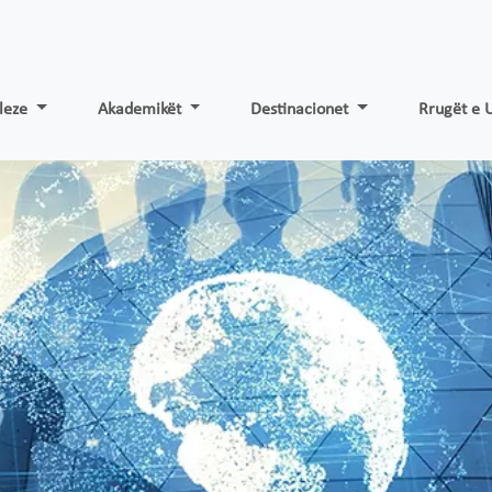
gleze
Akademikët
Destinacionet
Rrugët e U