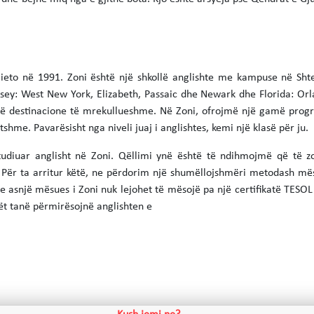
ieto në 1991. Zoni është një shkollë anglishte me kampuse në Sht
sey: West New York, Elizabeth, Passaic dhe Newark dhe Florida: O
ë destinacione të mrekullueshme. Në Zoni, ofrojmë një gamë progr
tshme. Pavarësisht nga niveli juaj i anglishtes, kemi një klasë për ju.
udiuar anglisht në Zoni. Qëllimi ynë është të ndihmojmë që të zot
 Për ta arritur këtë, ne përdorim një shumëllojshmëri metodash mës
 asnjë mësues i Zoni nuk lejohet të mësojë pa një certifikatë TESOL 
tët tanë përmirësojnë anglishten e