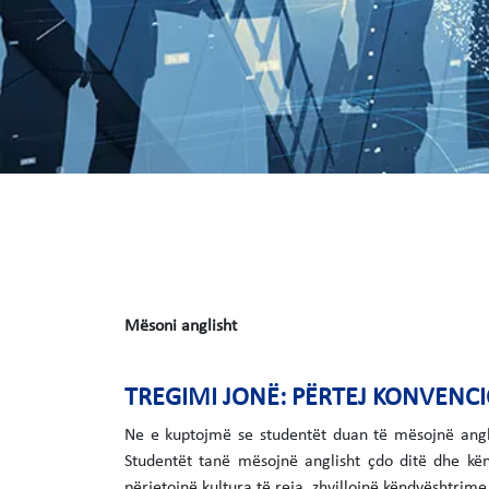
Mësoni anglisht
TREGIMI JONË: PËRTEJ KONVENC
Ne e kuptojmë se studentët duan të mësojnë angli
Studentët tanë mësojnë anglisht çdo ditë dhe kën
përjetojnë kultura të reja, zhvillojnë këndvështrim