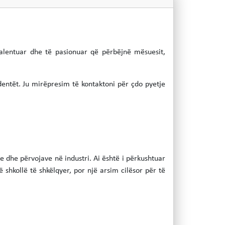
alentuar dhe të pasionuar që përbëjnë mësuesit,
dentët. Ju mirëpresim të kontaktoni për çdo pyetje
 dhe përvojave në industri. Ai është i përkushtuar
ë shkollë të shkëlqyer, por një arsim cilësor për të