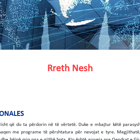
Rreth Nesh
IONALES
sht që do ta përdorin në të vërtetë. Duke e mbajtur këtë parasysh,
aqen me programe të përshtatura për nevojat e tyre. Megjithatë, 
e dhe bëjnë miq nga e gjithë bota. Kjo është arsyeja pse Qendrat e G