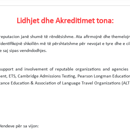
Lidhjet dhe Akreditimet tona:
reputacion janë shumë të rëndësishme. Ata afirmojnë dhe themelojnë i
dentifikojnë shkollën më të përshtatshme për nevojat e tyre dhe e ci
 e saj sipas vendndodhjes.
support and involvement of reputable organizations and agenci
, ETS, Cambridge Admissions Testing, Pearson Longman Education, 
tance Education & Association of Language Travel Organizations (ALT
endeve për sa vijon: