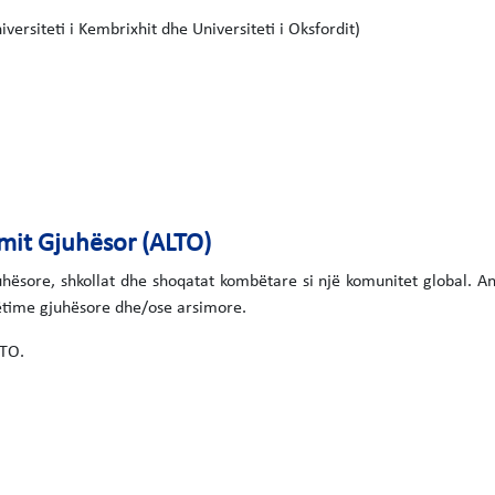
versiteti i Kembrixhit dhe Universiteti i Oksfordit)
mit Gjuhësor (ALTO)
ësore, shkollat dhe shoqatat kombëtare si një komunitet global. An
hëtime gjuhësore dhe/ose arsimore.
LTO.