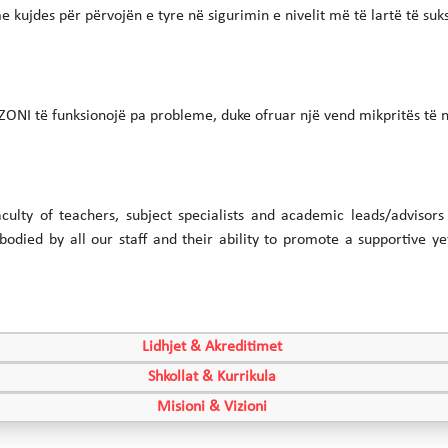
me kujdes për përvojën e tyre në sigurimin e nivelit më të lartë të suk
ONI të funksionojë pa probleme, duke ofruar një vend mikpritës të n
culty of teachers, subject specialists and academic leads/advisor
odied by all our staff and their ability to promote a supportive ye
Lidhjet & Akreditimet
Shkollat & Kurrikula
Misioni & Vizioni