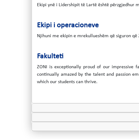
Ekipi ynë i Lidershipit të Lartë është përzgjedhur 
Ekipi i operacioneve
Njihuni me ekipin e mrekullueshëm që siguron që Z
Fakulteti
ZONI is exceptionally proud of our impressive fa
continually amazed by the talent and passion emb
which our students can thrive.