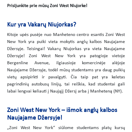
Prisijunkite prie mūsų Zoni West Niujorke!
Kur yra Vakarų Niujorkas?
Kitoje upės pusėje nuo Manheteno centro esantis Zoni West
New York yra puiki vieta mokytis anglų kalbos Naujajame
Džersyje. Teisingai! Vakarų Niujorkas yra vieta Naujajame
Džersyje! Zoni West New York yra patogioje vietoje
Bergenline Avenue, ilgiausioje komercinėje alėjoje
Naujajame Džersyje, todėl mūsų studentams yra daug puikių
vietų apsipirkti ir pavalgyti. Čia taip pat yra keletas
pagrindinių autobusų linijų, tai reiškia, kad studentai gali
labai lengvai keliauti į Naująjį Džersį arba į Manheteną (NY).
Zoni West New York – išmok anglų kalbos
Naujajame Džersyje!
„Zoni West New York“ siūlome studentams platų kursų