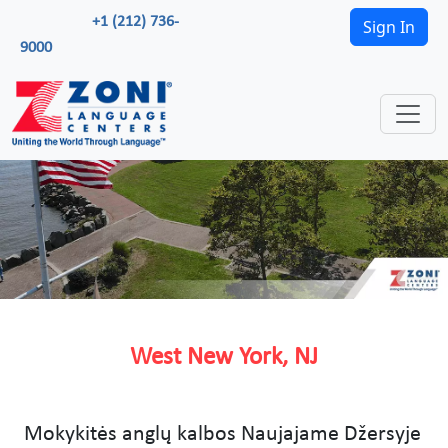
+1 (212) 736-
Sign In
9000
West New York, NJ
Mokykitės anglų kalbos Naujajame Džersyje