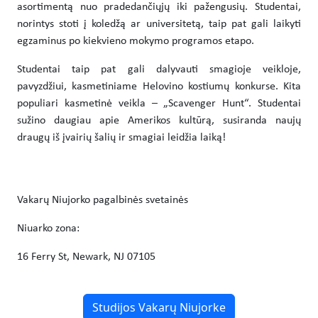
asortimentą nuo pradedančiųjų iki pažengusių. Studentai,
norintys stoti į koledžą ar universitetą, taip pat gali laikyti
egzaminus po kiekvieno mokymo programos etapo.
Studentai taip pat gali dalyvauti smagioje veikloje,
pavyzdžiui, kasmetiniame Helovino kostiumų konkurse. Kita
populiari kasmetinė veikla – „Scavenger Hunt“. Studentai
sužino daugiau apie Amerikos kultūrą, susiranda naujų
draugų iš įvairių šalių ir smagiai leidžia laiką!
Vakarų Niujorko pagalbinės svetainės
Niuarko zona:
16 Ferry St, Newark, NJ 07105
Studijos Vakarų Niujorke