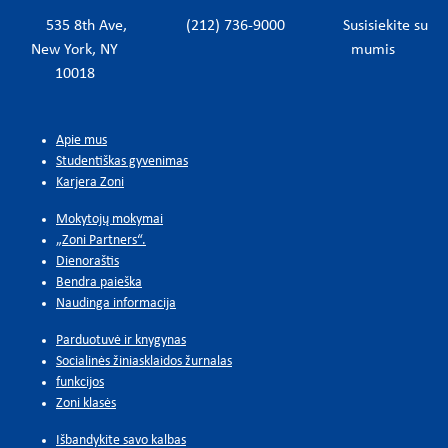
535 8th Ave,
(212) 736-9000
Susisiekite su
New York, NY
mumis
10018
Apie mus
Studentiškas gyvenimas
Karjera Zoni
Mokytojų mokymai
„Zoni Partners“.
Dienoraštis
Bendra paieška
Naudinga informacija
Parduotuvė ir knygynas
Socialinės žiniasklaidos žurnalas
funkcijos
Zoni klasės
Išbandykite savo kalbas