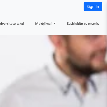
Sign In
iversiteto takai
Mokėjimai
Susisiekite su mumis