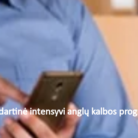
dartinė intensyvi anglų kalbos pro