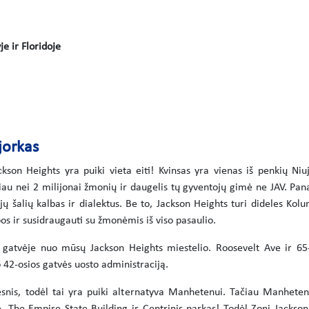
e ir Floridoje
jorkas
kson Heights yra puiki vieta eiti! Kvinsas yra vienas iš penkių Niuj
giau nei 2 milijonai žmonių ir daugelis tų gyventojų gimė ne JAV. Pan
ų šalių kalbas ir dialektus. Be to, Jackson Heights turi dideles Kol
s ir susidraugauti su žmonėmis iš viso pasaulio.
 gatvėje nuo mūsų Jackson Heights miestelio. Roosevelt Ave ir 65-oj
42-osios gatvės uosto administraciją.
nis, todėl tai yra puiki alternatyva Manhetenui. Tačiau Manhetena