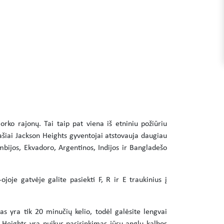
orko rajonų. Tai taip pat viena iš etniniu požiūriu
ašiai Jackson Heights gyventojai atstovauja daugiau
umbijos, Ekvadoro, Argentinos, Indijos ir Bangladešo
oje gatvėje galite pasiekti F, R ir E traukinius į
s yra tik 20 minučių kelio, todėl galėsite lengvai