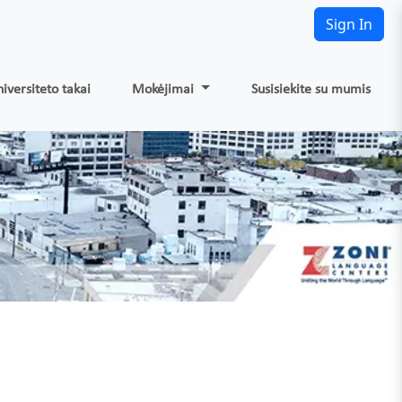
Sign In
iversiteto takai
Mokėjimai
Susisiekite su mumis