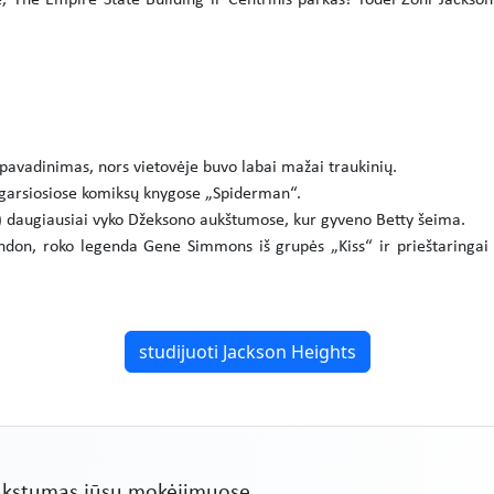
The Empire State Building ir Centrinis parkas! Todėl Zoni Jackson 
avadinimas, nors vietovėje buvo labai mažai traukinių.
 garsiosiose komiksų knygose „Spiderman“.
.) daugiausiai vyko Džeksono aukštumose, kur gyveno Betty šeima.
ndon, roko legenda Gene Simmons iš grupės „Kiss“ ir prieštaringai
studijuoti Jackson Heights
nkstumas jūsų mokėjimuose