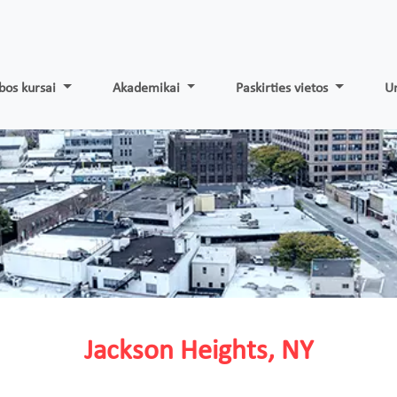
bos kursai
Akademikai
Paskirties vietos
Un
Jackson Heights, NY