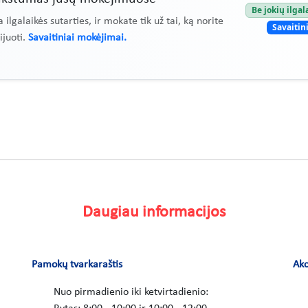
Be jokių ilgal
 ilgalaikės sutarties, ir mokate tik už tai, ką norite
Savaitin
ijuoti.
Savaitiniai mokėjimai.
Daugiau informacijos
Pamokų tvarkaraštis
Akc
Nuo pirmadienio iki ketvirtadienio: