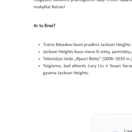
mėgautis tokiomis pramogomis kaip Times Square, 
mokyklai Kvinse!
Ar tu žinai?
Trains Meadow buvo pradinis Jackson Heights p
Jackson Heights buvo viena iš vietų, paminėtų
Televizijos laida „Bjauri Betty“ (2006–2010 m
Teigiama, kad aktorės Lucy Liu ir Susan Sara
gyvena Jackson Heights.
La