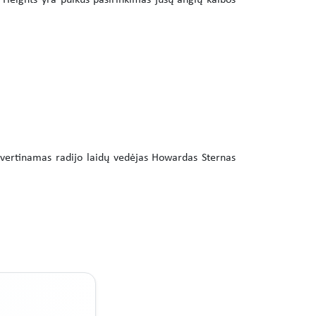
Heights yra puikus pasirinkimas jūsų anglų kalbos
 vertinamas radijo laidų vedėjas Howardas Sternas