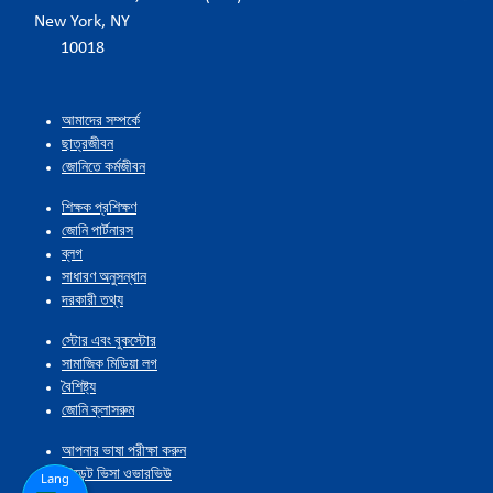
New York, NY
10018
আমাদের সম্পর্কে
ছাত্রজীবন
জোনিতে কর্মজীবন
শিক্ষক প্রশিক্ষণ
জোনি পার্টনারস
ব্লগ
সাধারণ অনুসন্ধান
দরকারী তথ্য
স্টোর এবং বুকস্টোর
সামাজিক মিডিয়া লগ
বৈশিষ্ট্য
জোনি ক্লাসরুম
আপনার ভাষা পরীক্ষা করুন
স্টুডেন্ট ভিসা ওভারভিউ
Lang