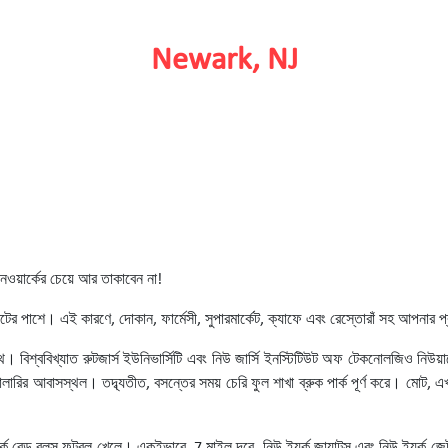
Newark, NJ
েওয়ার্কের চেয়ে আর তাকাবেন না!
্ট্রিটের পাশে। এই কারণে, দোকান, ফার্মেসী, সুপারমার্কেট, ক্যাফে এবং রেস্তোরাঁ সহ আপনার
র পথ। বিশ্ববিখ্যাত রুটজার্স ইউনিভার্সিটি এবং নিউ জার্সি ইনস্টিটিউট অফ টেকনোলজিও নিউয়
ারির আবাসস্থল। তদ্ব্যতীত, বসন্তের সময় চেরি ফুল শাখা ব্রুক পার্ক পূর্ণ করে। মোট, এখ