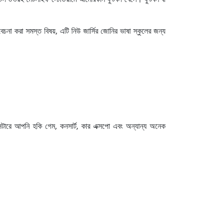
ক জেটস উভয়ই মেটলাইফ স্টেডিয়ামে আমেরিকান ফুটবল খেলে। ফুটবল বা
বেচনা করা সমস্ত বিষয়, এটি নিউ জার্সির জোনির ভাষা স্কুলের জন্য
 সেন্টারে আপনি হকি গেম, কনসার্ট, কার এক্সপো এবং অন্যান্য অনেক