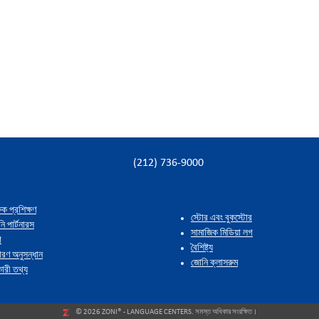
(212) 736-9000
ষক প্রশিক্ষণ
স্টোর এবং বুকস্টোর
ি পার্টনারস
সামাজিক মিডিয়া লগ
গ
বৈশিষ্ট্য
ারণ অনুসন্ধান
জোনি ক্লাসরুম
ারী তথ্য
© 2026 ZONI® - LANGUAGE CENTERS. সমস্ত অধিকার সংরক্ষিত।