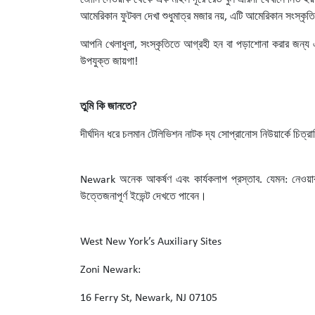
জোনি নেওয়ার্ক থেকে এক মাইল দূরে রেড বুল এরিনা যেখানে নিউ ইয়
আমেরিকান ফুটবল দেখা শুধুমাত্র মজার নয়, এটি আমেরিকান সংস্কৃতির
আপনি খেলাধুলা, সংস্কৃতিতে আগ্রহী হন বা পড়াশোনা করার জন্য একট
উপযুক্ত জায়গা!
তুমি কি জানতে?
দীর্ঘদিন ধরে চলমান টেলিভিশন নাটক দ্য সোপ্রানোস নিউয়ার্কে চিত্র
Newark অনেক আকর্ষণ এবং কার্যকলাপ প্রস্তাব. যেমন: নেওয়ার্ক স
উত্তেজনাপূর্ণ ইভেন্ট দেখতে পাবেন।
West New York’s Auxiliary Sites
Zoni Newark:
16 Ferry St, Newark, NJ 07105