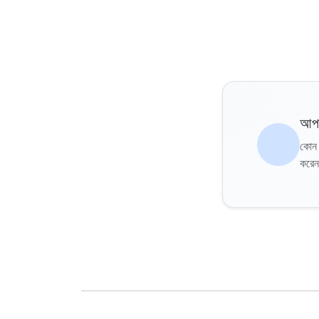
আপন
কোন দ
করে