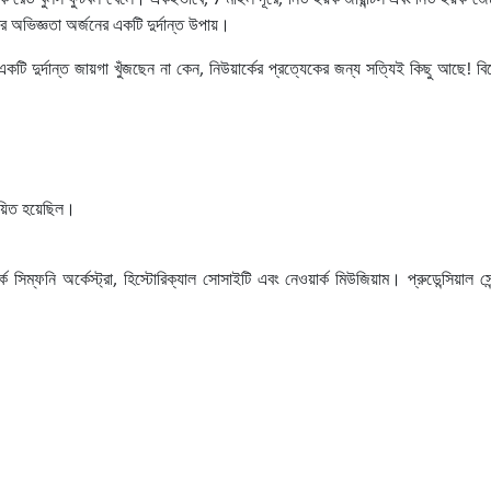
র্ক রেড বুলস ফুটবল খেলে। একইভাবে, 7 মাইল দূরে, নিউ ইয়র্ক জায়ান্টস এবং নিউ ইয়র্
 অভিজ্ঞতা অর্জনের একটি দুর্দান্ত উপায়।
ি দুর্দান্ত জায়গা খুঁজছেন না কেন, নিউয়ার্কের প্রত্যেকের জন্য সত্যিই কিছু আছে! বি
ায়িত হয়েছিল।
িম্ফনি অর্কেস্ট্রা, হিস্টোরিক্যাল সোসাইটি এবং নেওয়ার্ক মিউজিয়াম। প্রুডেন্সিয়াল