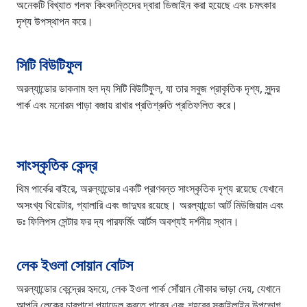
অনেকটি বিখ্যাত গলফ কিংবদন্তিদের দ্বারা ডিজাইন করা হয়েছে এবং চমৎকার
দৃশ্য উপস্থাপন করে।
সিটি বিউটিফুল
অরল্যান্ডোর ডাকনাম হল দ্য সিটি বিউটিফুল, যা তার সবুজ প্রাকৃতিক দৃশ্য, সুন্দর
পার্ক এবং মনোরম পাড়া বজায় রাখার প্রতিশ্রুতি প্রতিফলিত করে।
সাংস্কৃতিক কেন্দ্র
থিম পার্কের বাইরে, অরল্যান্ডোর একটি প্রাণবন্ত সাংস্কৃতিক দৃশ্য রয়েছে যেখানে
অসংখ্য থিয়েটার, গ্যালারি এবং জাদুঘর রয়েছে। অরল্যান্ডো আর্ট মিউজিয়াম এবং
ডঃ ফিলিপস সেন্টার ফর দ্য পারফর্মিং আর্টস অবশ্যই দর্শনীয় স্থান।
লেক ইওলা সোয়ান বোটস
অরল্যান্ডোর কেন্দ্রের হৃদয়ে, লেক ইওলা পার্ক সোঁয়ান নৌকার ভাড়া দেয়, যেখানে
আপনি লেকের চারপাশে প্যাডেল করতে পারেন এবং শহরের স্কাইলাইন উপভোগ