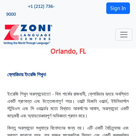
+1 (212) 736-
Sign In
9000
Orlando, FL
ফ্লোরিডায় ইংরেজি শিখুন!
ইংরেজি শিখুন অরল্যান্ডোতে! - থিম পার্কের রাজধানী, ফ্লোরিডার হৃদয়ে অবস্থিত
একটি প্রাণবন্ত এবং উত্তেজনাপূর্ণ শহর। ওয়াল্ট ডিজনি ওয়ার্ল্ড, ইউনিভার্সাল
স্টুডিওস এবং সি ওয়ার্ল্ডের মতো বিখ্যাত আকর্ষণের আবাস, অরল্যান্ডো একটি
জাদুকরী এবং অ্যাডভেঞ্চারপূর্ণ অভিজ্ঞতা প্রদান করে।
কিন্তু অরল্যান্ডো শুধুমাত্র বিনোদনের জন্য নয়। এটি একটি বৈচিত্র্যময় এবং
স্বাগত জানানো শহর, যার সমৃদ্ধ সাংস্কৃতিক মিশ্রণ এবং একটি ক্রমবর্ধমান