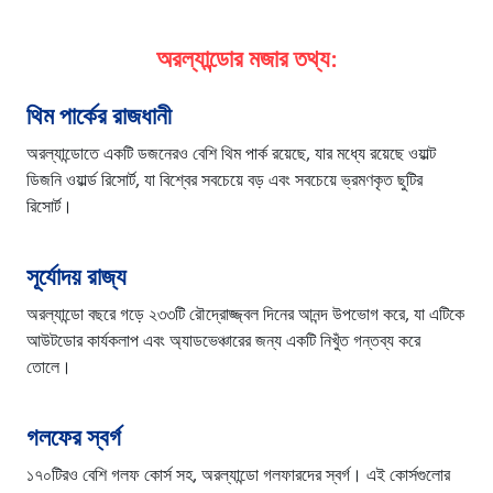
অরল্যান্ডোর মজার তথ্য:
থিম পার্কের রাজধানী
অরল্যান্ডোতে একটি ডজনেরও বেশি থিম পার্ক রয়েছে, যার মধ্যে রয়েছে ওয়াল্ট
ডিজনি ওয়ার্ল্ড রিসোর্ট, যা বিশ্বের সবচেয়ে বড় এবং সবচেয়ে ভ্রমণকৃত ছুটির
রিসোর্ট।
সূর্যোদয় রাজ্য
অরল্যান্ডো বছরে গড়ে ২৩৩টি রৌদ্রোজ্জ্বল দিনের আনন্দ উপভোগ করে, যা এটিকে
আউটডোর কার্যকলাপ এবং অ্যাডভেঞ্চারের জন্য একটি নিখুঁত গন্তব্য করে
তোলে।
গলফের স্বর্গ
১৭০টিরও বেশি গলফ কোর্স সহ, অরল্যান্ডো গলফারদের স্বর্গ। এই কোর্সগুলোর