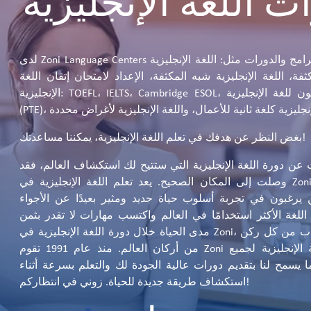
ت اللغة الإنجليزية
لدى Zoni Language Centers العديد من البرامج والدورات مثل: اللغة الإنجليزية
ثفة، اللغة الإنجليزية شبه المكثفة، الإعداد لامتحان إتقان اللغة
الإنجليزية: TOEFL، IELTS، Cambridge ESOL، واختبار بيرسون للغة الإنجليزية
بغض النظر عن هدفك في تعلم اللغة الإنجليزية، يمكننا مساعدتك!
 عن دورة اللغة الإنجليزية التي ستتيح لك استكشاف العالم، فقد
وصلت إلى المكان الصحيح. يعد تعلم اللغة الإنجليزية في Zoni خيارًا شائعًا
 يرغبون في تجربة أسلوب حياة جديد ومثير بعيدًا عن الأجواء
 اللغة الأكثر استخدامًا في العالم واكتسب مهارات لا تقدر بثمن
مدى الحياة خلال دورة اللغة الإنجليزية في Zoni، والتقي بالطلاب من كل ركن
من أركان العالم. منذ عام 1991 تقوم Zoni بتدريس اللغة الإنجليزية لجميع
 يسمح لنا بتقديم دورات عالية الجودة لك والتعلم بسرعة أثناء
استكشاف طريقة جديدة للحياة. زوني في انتظاركم!