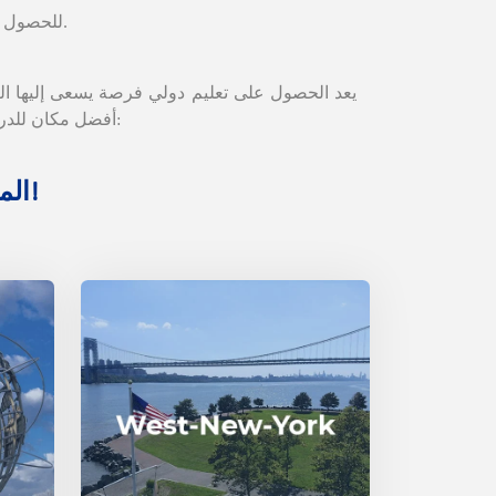
تعلم اللغة الإنجليزية في وجهات الدراسة المثيرة في Zoni! للحصول على معلومات حول دوراتنا، قم بزيارة صفحة البرامج والدورات.
يعد الحصول على تعليم دولي فرصة يسعى إليها العد
أفضل مكان للدراسة كطالب دولي؟ وبطبيعة الحال، تم تسليط الضوء على أفضل الأماكن للدراسة في الخارج في وجهات الدراسة الشعبية:
انقر على الصور لمعرفة المزيد عن مواقع Zoni المثيرة!