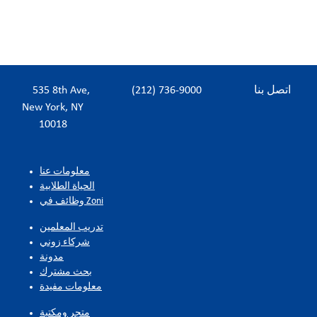
اتصل بنا
(212) 736-9000
535 8th Ave,
New York, NY
10018
معلومات عنا
الحياة الطلابية
وظائف في Zoni
تدريب المعلمين
شركاء زوني
مدونة
بحث مشترك
معلومات مفيدة
متجر ومكتبة