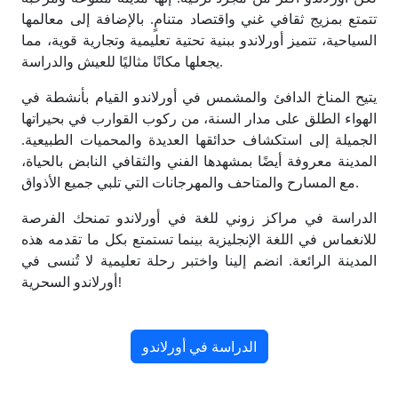
تتمتع بمزيج ثقافي غني واقتصاد متنامٍ. بالإضافة إلى معالمها
السياحية، تتميز أورلاندو ببنية تحتية تعليمية وتجارية قوية، مما
يجعلها مكانًا مثاليًا للعيش والدراسة.
يتيح المناخ الدافئ والمشمس في أورلاندو القيام بأنشطة في
الهواء الطلق على مدار السنة، من ركوب القوارب في بحيراتها
الجميلة إلى استكشاف حدائقها العديدة والمحميات الطبيعية.
المدينة معروفة أيضًا بمشهدها الفني والثقافي النابض بالحياة،
مع المسارح والمتاحف والمهرجانات التي تلبي جميع الأذواق.
الدراسة في مراكز زوني للغة في أورلاندو تمنحك الفرصة
للانغماس في اللغة الإنجليزية بينما تستمتع بكل ما تقدمه هذه
المدينة الرائعة. انضم إلينا واختبر رحلة تعليمية لا تُنسى في
أورلاندو السحرية!
الدراسة في أورلاندو