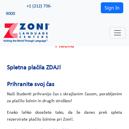
+1 (212) 736-
Sign In
9000
Plačila
Spletna plačila ZDAJ!
Prihranite svoj čas
Naši študenti prihranijo čas s skrajšanim časom, porabljenim
za plačilo šolnin in drugih stroškov!
Enako lahko dosežete tako, da že danes prek spleta
rezervirate plačilo šolnine pri Zoni!.