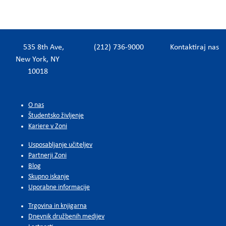
535 8th Ave,
(212) 736-9000
Kontaktiraj nas
New York, NY
10018
O nas
Študentsko življenje
Kariere v Zoni
Usposabljanje učiteljev
Partnerji Zoni
Blog
Skupno iskanje
Uporabne informacije
Trgovina in knjigarna
Dnevnik družbenih medijev