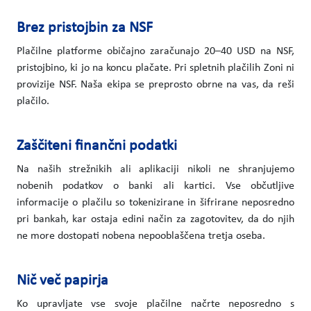
Brez pristojbin za NSF
Plačilne platforme običajno zaračunajo 20–40 USD na NSF,
pristojbino, ki jo na koncu plačate. Pri spletnih plačilih Zoni ni
provizije NSF. Naša ekipa se preprosto obrne na vas, da reši
plačilo.
Zaščiteni finančni podatki
Na naših strežnikih ali aplikaciji nikoli ne shranjujemo
nobenih podatkov o banki ali kartici. Vse občutljive
informacije o plačilu so tokenizirane in šifrirane neposredno
pri bankah, kar ostaja edini način za zagotovitev, da do njih
ne more dostopati nobena nepooblaščena tretja oseba.
Nič več papirja
Ko upravljate vse svoje plačilne načrte neposredno s