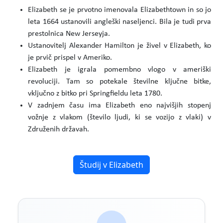
Elizabeth se je prvotno imenovala Elizabethtown in so jo
leta 1664 ustanovili angleški naseljenci. Bila je tudi prva
prestolnica New Jerseyja.
Ustanovitelj Alexander Hamilton je živel v Elizabeth, ko
je prvič prispel v Ameriko.
Elizabeth je igrala pomembno vlogo v ameriški
revoluciji. Tam so potekale številne ključne bitke,
vključno z bitko pri Springfieldu leta 1780.
V zadnjem času ima Elizabeth eno najvišjih stopenj
vožnje z vlakom (število ljudi, ki se vozijo z vlaki) v
Združenih državah.
Študij v Elizabeth