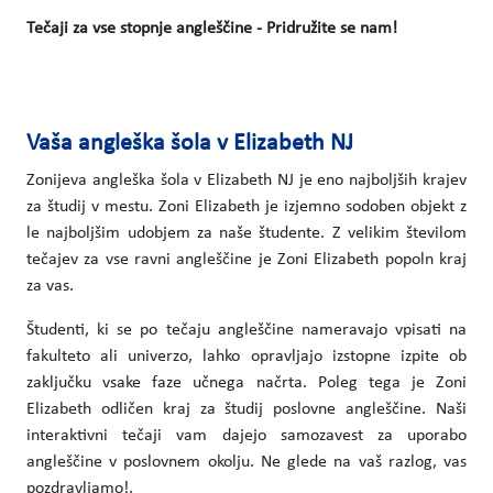
Tečaji za vse stopnje angleščine - Pridružite se nam!
Vaša angleška šola v Elizabeth NJ
Zonijeva angleška šola v Elizabeth NJ je eno najboljših krajev
za študij v mestu. Zoni Elizabeth je izjemno sodoben objekt z
le najboljšim udobjem za naše študente. Z velikim številom
tečajev za vse ravni angleščine je Zoni Elizabeth popoln kraj
za vas.
Študenti, ki se po tečaju angleščine nameravajo vpisati na
fakulteto ali univerzo, lahko opravljajo izstopne izpite ob
zaključku vsake faze učnega načrta. Poleg tega je Zoni
Elizabeth odličen kraj za študij poslovne angleščine. Naši
interaktivni tečaji vam dajejo samozavest za uporabo
angleščine v poslovnem okolju. Ne glede na vaš razlog, vas
pozdravljamo!.