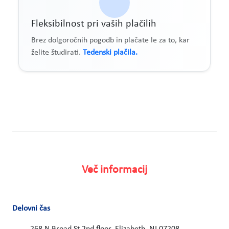
Fleksibilnost pri vaših plačilih
Brez dolgoročnih pogodb in plačate le za to, kar
želite študirati.
Tedenski plačila.
Več informacij
Delovni čas
268 N Broad St 2nd floor, Elizabeth, NJ 07208,