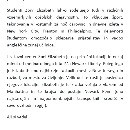
Študenti Zoni Elizabeth lahko sodelujejo tudi v različnih
vznemirljivih obšolskih dejavnostih. To vključuje šport,
tekmovanje v kostumih za noč čarovnic in dnevne izlete v
New York City, Trenton in Philadelphio. Te dejavnosti
študentom omogočajo sklepanje prijateljstev in vadbo
angleščine zunaj učilnice.
Jezikovni center Zoni Elizabeth je na priročni lokaciji le nekaj
minut od mednarodnega letališča Newark Liberty. Poleg tega
je Elizabeth eno najhitreje rastočih mest v New Jerseyju in
razburljivo mesto za življenje. Velik del te rasti je posledica
njegove lokacije. Elizabeth je le kratka vožnja z vlakom od
Manhattna in še krajša do postaje Newark Penn (eno
najstarejših in najpomembnejših transportnih središč v
severovzhodni regiji).
Ali si vedel…