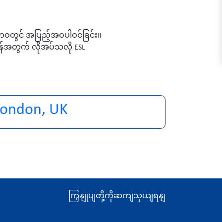
်ပဘဝတွင် အပြည့်အဝပါဝင်ခြင်း။
ေရန်အတွက် လိုအပ်သလို ESL
London, UK
ကြှနျုပျတို့ကိုဆကျသှယျရနျ