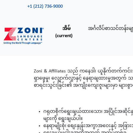
+1 (212) 736-9000
အိမ်
အင်္ဂလိပ်စာသင်တန်းမ
(current)
Zoni & Affiliates သည် ကနေဒါ၊ ယူနိုက်တက်ကင်း
ရှာဖွေမှု၊ လျှောက်လွှာနှင့် နေရာချထားမှုအတ
စာရင်းသွင်းခြင်း၏ အကျိုးကျေးဇူးများမှာ များစွ
ဂရုတစိုက်ရွေးချယ်ထားသော၊ အပြိုင်အဆိုင
များကို ရွေးချယ်ပါ။
နေရာမျိုးစုံ၊ စျေးနှုန်းအကွာအဝေးနှင့် အခြား