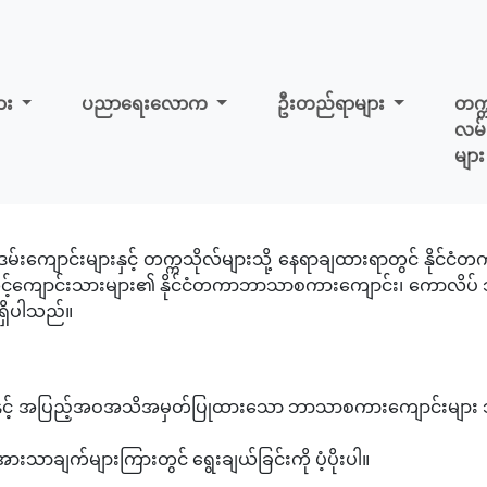
ျား
ပညာရေးလောက
ဦးတည်ရာများ
တက္
လမ်
များ
Zoni မိတ်ဖက်ကျောင်းများ
ဒမ်းကျောင်းများနှင့် တက္ကသိုလ်များသို့ နေရာချထားရာတွင် နိုင်
ွက် သင့်ကျောင်းသားများ၏ နိုင်ငံတကာဘာသာစကားကျောင်း၊ ကောလိ
ာရှိပါသည်။
်နှင့် အပြည့်အဝအသိအမှတ်ပြုထားသော ဘာသာစကားကျောင်းများ သိ
အားသာချက်များကြားတွင် ရွေးချယ်ခြင်းကို ပံ့ပိုးပါ။