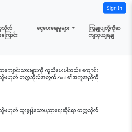
Sign In
ကသိုလ်
ငွေပေးချေမှုများ
ကြှနျုပျတို့ကိုဆ
းကြောင်း
ကျသှယျရနျ
ငံတကာကျောင်းသားများကို ကူညီပေးပါသည်။ ကျောင်း
ပ် သို့မဟုတ် တက္ကသိုလ်အတွက် Zoni ၏အကူအညီကို
ု့မဟုတ် ထူးချွန်သောပညာရေးဆိုင်ရာ တက္ကသိုလ်