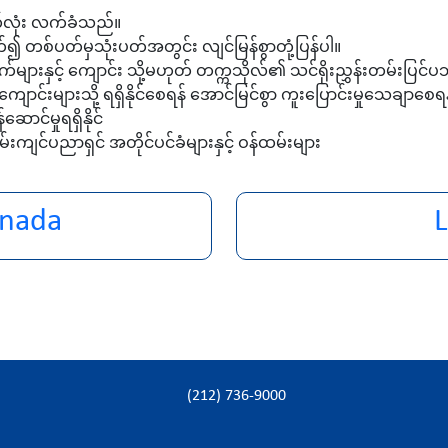
ပတ်လုံး လက်ခံသည်။
 တစ်ပတ်မှသုံးပတ်အတွင်း လျင်မြန်စွာတုံ့ပြန်ပါ။
များနှင့် ကျောင်း သို့မဟုတ် တက္ကသိုလ်၏ သင်ရိုးညွှန်းတမ်းပြင
ောင်းများသို့ ရရှိနိုင်စေရန် အောင်မြင်စွာ ကူးပြောင်းမှုသေချာစ
င်မှုရရှိနိုင်
ွမ်းကျင်ပညာရှင် အတိုင်ပင်ခံများနှင့် ဝန်ထမ်းများ
anada
(212) 736-9000