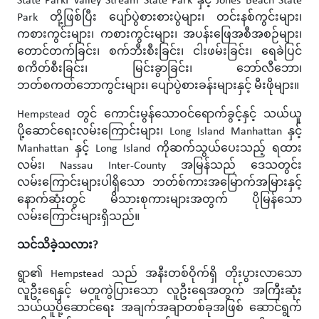
State Park၊ Valley Stream State Park နှင့် Jones Beach State
Park တို့ဖြစ်ပြီး ပျော်ပွဲစားစားပွဲများ၊ တင်းနစ်ကွင်းများ၊
ကစားကွင်းများ၊ ကစားကွင်းများ၊ အပန်းဖြေအစီအစဉ်များ၊
တောင်တက်ခြင်း၊ စက်ဘီးစီးခြင်း၊ ငါးဖမ်းခြင်း၊ ရေခဲပြင်
စကိတ်စီးခြင်း၊ မြင်းခွာခြင်း၊ ဘော်လီဘော၊
ဘတ်စကတ်ဘောကွင်းများ၊ ပျော်ပွဲစားခန်းများနှင့် မီးဖိုများ။
Hempstead တွင် ကောင်းမွန်သောဝင်ရောက်ခွင့်နှင့် သယ်ယူ
ပို့ဆောင်ရေးလမ်းကြောင်းများ၊ Long Island Manhattan နှင့်
Manhattan နှင့် Long Island ကိုဆက်သွယ်ပေးသည့် ရထား
လမ်း၊ Nassau Inter-County အမြန်သည် ဒေသတွင်း
လမ်းကြောင်းများပါရှိသော ဘတ်စ်ကားအမြောက်အမြားနှင့်
နောက်ဆုံးတွင် မိသားစုကားများအတွက် ပိုမြန်သော
လမ်းကြောင်းများရှိသည်။
သင်သိခဲ့သလား?
ရွာ၏ Hempstead သည် အနီးတစ်ဝိုက်ရှိ တိုးပွားလာသော
လူဦးရေနှင့် မတူကွဲပြားသော လူဦးရေအတွက် အကြီးဆုံး
သယ်ယူပို့ဆောင်ရေး အချက်အချာတစ်ခုအဖြစ် ဆောင်ရွက်