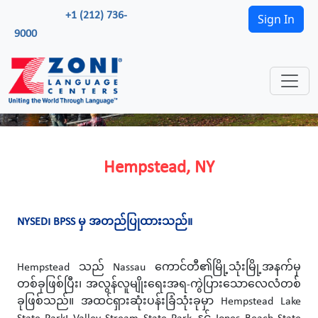
+1 (212) 736-
Sign In
9000
Hempstead, NY
NYSED၊ BPSS မှ အတည်ပြုထားသည်။
Hempstead သည် Nassau ကောင်တီ၏မြို့သုံးမြို့အနက်မှ
တစ်ခုဖြစ်ပြီး၊ အလွန်လူမျိုးရေးအရ-ကွဲပြားသောလေလံတစ်
ခုဖြစ်သည်။ အထင်ရှားဆုံးပန်းခြံသုံးခုမှာ Hempstead Lake