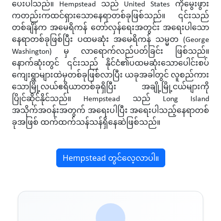
ပေးပါသည်။ Hempstead သည် United States ကိုမွေးဖွား
ကတည်းကထင်ရှားသောနေရာတစ်ခုဖြစ်သည်။ ၎င်းသည်
တစ်ချိန်က အမေရိကန် တော်လှန်ရေးအတွင်း အရေးပါသော
နေရာတစ်ခုဖြစ်ပြီး ပထမဆုံး အမေရိကန် သမ္မတ (George
Washington) မှ လာရောက်လည်ပတ်ခြင်း ဖြစ်သည်။
နောက်ဆုံးတွင် ၎င်းသည် နိုင်ငံ၏ပထမဆုံးသောပေါင်းစပ်
ကျေးရွာများထဲမှတစ်ခုဖြစ်လာပြီး ယခုအခါတွင် လူစည်ကား
သောမြို့လယ်ဧရိယာတစ်ခုရှိပြီး အချို့မြို့ငယ်များကို
ပြိုင်ဆိုင်နိုင်သည်။ Hempstead သည် Long Island
အသိုက်အဝန်းအတွက် အရေးပါပြီး အရေးပါသည့်နေရာတစ်
ခုအဖြစ် ထက်ထက်သန်သန်ရှိနေဆဲဖြစ်သည်။
Hempstead တွင်လေ့လာပါ။