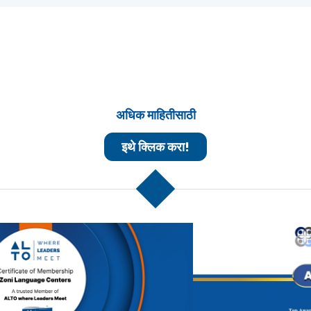
अधिक माहितीसाठी
इथे क्लिक करा!