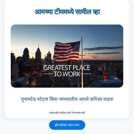
आमच्या टीममध्ये सामील व्हा
युनायटेड स्टेट्स किंवा जगभरातील आपले करिअर वाढवा
ग्लोबल झोनी करिअर आणि नोकऱ्यांच्या संधी
झोनसोबत काम करा