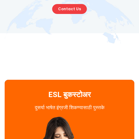
Contact Us
ESL बुकस्टोअर
दुसर्या भाषेत इंग्रजी शिकण्यासाठी पुस्तके