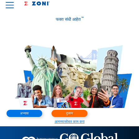
™
फक्त संधी आहेत
अभ्यास
दुकान
आमच्यासोबत काम करा