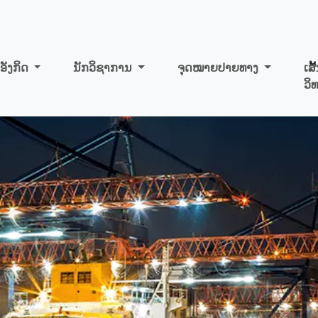
ອັງກິດ
ນັກວິຊາການ
ຈຸດໝາຍປາຍທາງ
ເສ
ວິ