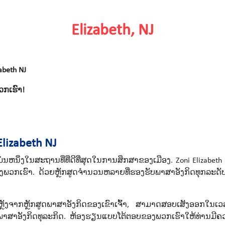
Elizabeth, NJ
beth NJ
ວກເຮົາ!
izabeth NJ
ຫນຶ່ງໃນສະຖານທີ່ທີ່ດີທີ່ສຸດໃນການສຶກສາຂອງເມືອງ. Zoni Elizabeth
ງພວກເຮົາ. ດ້ວຍຫຼັກສູດຈໍານວນຫລາຍທີ່ຮອງຮັບພາສາອັງກິດທຸກລະດັບ, 
ລຫຼັງຈາກຫຼັກສູດພາສາອັງກິດຂອງເຂົາເຈົ້າ, ສາມາດສອບເສັງອອກໃນເ
ຈະຮຽນພາສາອັງກິດທຸລະກິດ. ຫ້ອງຮຽນແບບໂຕ້ຕອບຂອງພວກເຮົາໃຫ້ທ່ານມີ