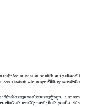
 ແມ່ນສິ່ງອໍານວຍຄວາມສະດວກທີ່ທັນສະໄຫມທີ່ສຸດທີ່ມີ
Zoni Elizabeth ແມ່ນສະຖານທີ່ທີ່ສົມບູນແບບສໍາລັບ
ວລາທີ່ສໍາເລັດຂອງແຕ່ລະໄລຍະຂອງຫຼັກສູດ. ນອກຈາກ
ຄວາມໝັ້ນໃຈໃນການໃຊ້ພາສາອັງກິດໃນທຸລະກິດ. ບໍ່ວ່າ