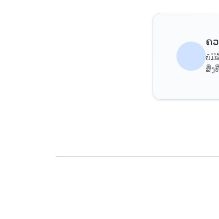
ຄວ
ບໍ່
ສິ່