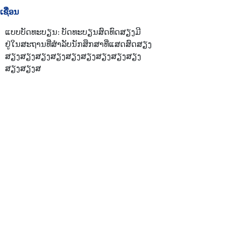
ເຊື່ອນ
ແບບບັດທະບຽນ: ບັດທະບຽນສົດທົດສຽງມີ
ຢູ່ໃນສະຖານທີ່ສໍາລັບນັກສຶກສາທີ່ແສດສົດສຽງ
ສຽງສຽງສຽງສຽງສຽງສຽງສຽງສຽງສຽງ
ສຽງສຽງສ