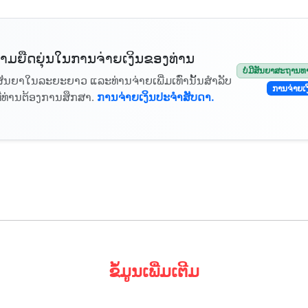
າມຍືດຍຸ່ນໃນການຈ່າຍເງິນຂອງທ່ານ
ບໍ່ມີສັນຍາສະຖານ
ມີສັນຍາໃນລະຍະຍາວ ແລະທ່ານຈ່າຍເພີ່ມເທົ່ານັ້ນສໍາລັບ
ການຈ່າຍເ
ງທີ່ທ່ານຕ້ອງການສຶກສາ.
ການຈ່າຍເງິນປະຈໍາສັບດາ.
ຂໍ້ມູນເພີ່ມເຕີມ