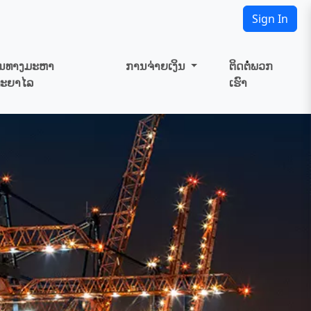
Sign In
ັ້ນທາງມະຫາ
ການຈ່າຍເງິນ
ຕິດຕໍ່ພວກ
ທະຍາໄລ
ເຮົາ