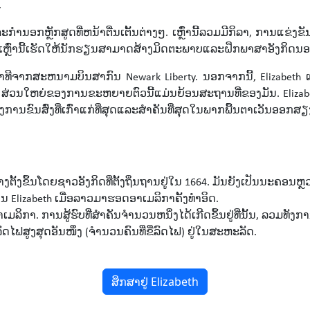
.
ດຈະກໍານອກຫຼັກສູດທີ່ຫນ້າຕື່ນເຕັ້ນຕ່າງໆ. ເຫຼົ່ານີ້ລວມມີກິລາ, ການແ
ໍາເຫຼົ່ານີ້ເຮັດໃຫ້ນັກຮຽນສາມາດສ້າງມິດຕະພາບແລະຝຶກພາສາອັງກິດ
ນາທີຈາກສະຫນາມບິນສາກົນ Newark Liberty. ນອກຈາກນີ້, Elizabeth ແ
ຊີວິດ. ສ່ວນໃຫຍ່ຂອງການຂະຫຍາຍຕົວນີ້ແມ່ນຍ້ອນສະຖານທີ່ຂອງມັນ. Eliz
ການຂົນສົ່ງທີ່ເກົ່າແກ່ທີ່ສຸດແລະສໍາຄັນທີ່ສຸດໃນພາກພື້ນຕາເວັນອອກສຽ
້າງຕັ້ງຂຶ້ນໂດຍຊາວອັງກິດທີ່ຕັ້ງຖິ່ນຖານຢູ່ໃນ 1664. ມັນຍັງເປັນນະຄອນຫຼ
ູ່ໃນ Elizabeth ເມື່ອລາວມາຮອດອາເມລິກາຄັ້ງທໍາອິດ.
ິກາ. ການສູ້ຮົບທີ່ສໍາຄັນຈໍານວນຫນຶ່ງໄດ້ເກີດຂຶ້ນຢູ່ທີ່ນັ້ນ, ລວມທັງການ
ົດໄຟສູງສຸດອັນໜຶ່ງ (ຈຳນວນຄົນທີ່ຂີ່ລົດໄຟ) ຢູ່ໃນສະຫະລັດ.
ສຶກສາຢູ່ Elizabeth