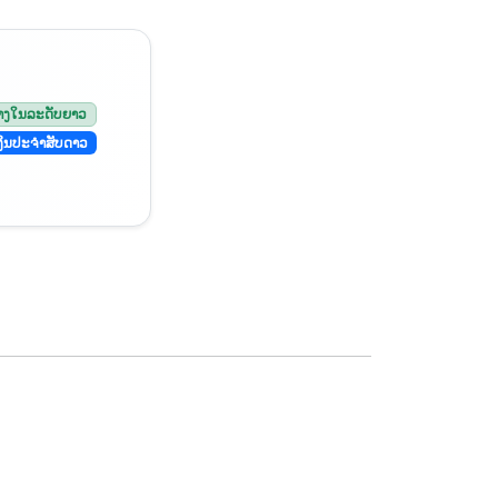
ທາງໃນລະດັບຍາວ
ງິນປະຈໍາສັບດາວ