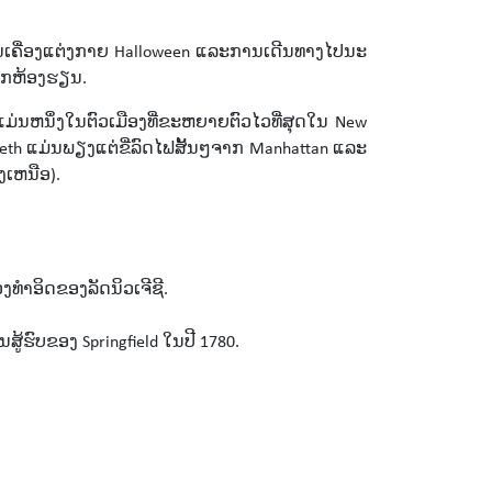
ຂ່ງຂັນເຄື່ອງແຕ່ງກາຍ Halloween ແລະການເດີນທາງໄປນະ
ນອກຫ້ອງຮຽນ.
ມ່ນຫນຶ່ງໃນຕົວເມືອງທີ່ຂະຫຍາຍຕົວໄວທີ່ສຸດໃນ New
abeth ແມ່ນພຽງແຕ່ຂີ່ລົດໄຟສັ້ນໆຈາກ Manhattan ແລະ
ງເຫນືອ).
ວງທໍາອິດຂອງລັດນິວເຈີຊີ.
ສູ້ຮົບຂອງ Springfield ໃນປີ 1780.