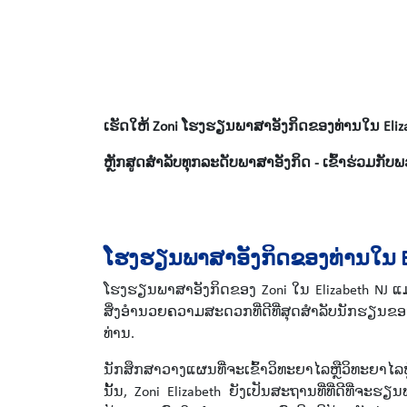
ເຮັດໃຫ້ Zoni ໂຮງຮຽນພາສາອັງກິດຂອງທ່ານໃນ Eliza
ຫຼັກສູດສໍາລັບທຸກລະດັບພາສາອັງກິດ - ເຂົ້າຮ່ວມກັບພ
ໂຮງຮຽນພາສາອັງກິດຂອງທ່ານໃນ El
ໂຮງຮຽນພາສາອັງກິດຂອງ Zoni ໃນ Elizabeth NJ ແມ່ນ
ສິ່ງອໍານວຍຄວາມສະດວກທີ່ດີທີ່ສຸດສໍາລັບນັກຮຽນຂອ
ທ່ານ.
ນັກສຶກສາວາງແຜນທີ່ຈະເຂົ້າວິທະຍາໄລຫຼືວິທະຍາໄ
ນັ້ນ, Zoni Elizabeth ຍັງເປັນສະຖານທີ່ທີ່ດີທີ່