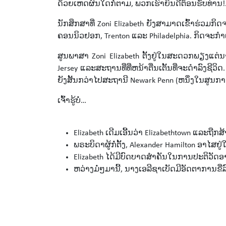
ດ້ວຍເຫດຜົນໃດກໍ່ຕາມ, ພວກເຮົາຍິນດີຕ້ອນຮັບທ່ານ!
ນັກສຶກສາທີ່ Zoni Elizabeth ຍັງສາມາດເຂົ້າຮ່ວມກິ
ຄອນນິວຢອກ, Trenton ແລະ Philadelphia. ກິດຈະກ
ສູນພາສາ Zoni Elizabeth ຕັ້ງຢູ່ໃນສະດວກພຽງແຕ່
Jersey ແລະສະຖານທີ່ທີ່ຫນ້າຕື່ນເຕັ້ນທີ່ຈະດໍາລົງ
ຍັງສັ້ນກວ່າໄປສະຖານີ Newark Penn (ຫນຶ່ງໃນສູນກາງ
ເຈົ້າຮູ້ບໍ່…
Elizabeth ເດີມເອີ້ນວ່າ Elizabethtown ແລະຖືກສ
ພຣະບິດາຜູ້ກໍ່ຕັ້ງ, Alexander Hamilton ອາໄສຢ
Elizabeth ໄດ້ມີບົດບາດສໍາຄັນໃນການປະຕິວັດອາເມລ
ຫວ່າງມໍ່ໆມານີ້, ນາງເອລີຊາເບັດມີອັດຕາການຂີ່ລ