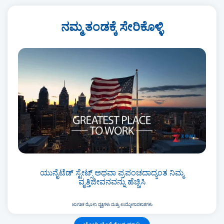
ನಮ್ಮ ತಂಡಕ್ಕೆ ಸೇರಿಕೊಳ್ಳಿ
ಯುನೈಟೆಡ್ ಸ್ಟೇಟ್ಸ್ ಅಥವಾ ಪ್ರಪಂಚದಾದ್ಯಂತ ನಿಮ್ಮ
ವೃತ್ತಿಜೀವನವನ್ನು ಹೆಚ್ಚಿಸಿ
ಜಾಗತಿಕ ಝೋನಿ ವೃತ್ತಿಗಳು ಮತ್ತು ಉದ್ಯೋಗಾವಕಾಶಗಳು