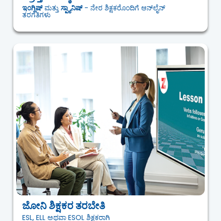
ಇಂಗ್ಲಿಷ್
ಮತ್ತು
ಸ್ಪ್ಯಾನಿಷ್
- ನೇರ ಶಿಕ್ಷಕರೊಂದಿಗೆ ಆನ್‌ಲೈನ್
ತರಗತಿಗಳು
ಜೋನಿ ಶಿಕ್ಷಕರ ತರಬೇತಿ
ESL, ELL ಅಥವಾ ESOL ಶಿಕ್ಷಕರಾಗಿ