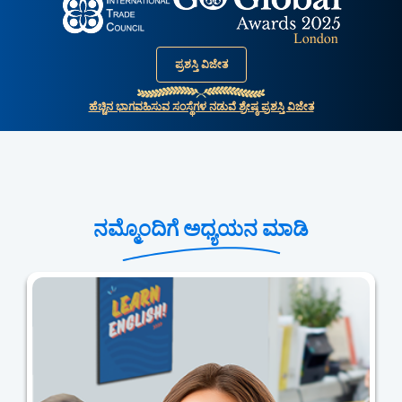
ಪ್ರಶಸ್ತಿ ವಿಜೇತ
ಹೆಚ್ಚಿನ ಭಾಗವಹಿಸುವ ಸಂಸ್ಥೆಗಳ ನಡುವೆ ಶ್ರೇಷ್ಠ ಪ್ರಶಸ್ತಿ ವಿಜೇತ
ನಮ್ಮೊಂದಿಗೆ ಅಧ್ಯಯನ ಮಾಡಿ