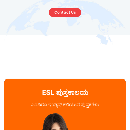
Contact Us
ESL ಪುಸ್ತಕಾಲಯ
ಎಂದಿಗೂ ಇಂಗ್ಲಿಷ್ ಕಲಿಯುವ ಪುಸ್ತಕಗಳು