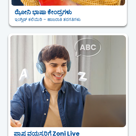
ಝೋನಿ ಭಾಷಾ ಕೇಂದ್ರಗಳು
ಇಂಗ್ಲಿಷ್ ಕಲಿಯಿರಿ – ಹಾಜರಾತಿ ತರಗತಿಗಳು
ಪ್ರಾಪ್ತ ವಯಸ್ಕರಿಗೆ Zoni Live