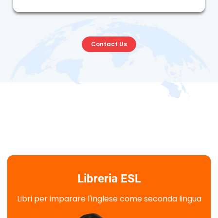
Contact Us
Libreria ESL
Libri per imparare l'inglese come seconda lingua