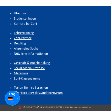
Über uns
Studentenleben
Karriere bei Zoni
Lehrertraining
Zoni-Partner
Der Blog
Allgemeine Suche
Nützliche Informationen
Geschäft & Buchhandlung
Social-Media-Protokoll
Merkmale
Zoni-Klassenzimmer
Testen Sie Ihre Sprachen
Überblick über das Studentenvisum
Lang
de
© 2026 ZONI® - LANGUAGE CENTERS. Alle Rechte vorbehalten.