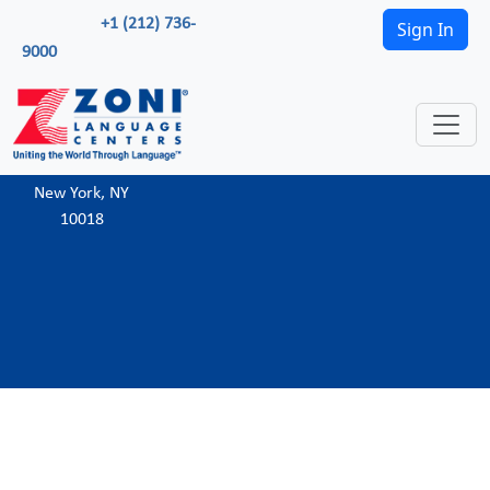
+1 (212) 736-
Sign In
9000
535 8th Ave,
(212) 736-9000
Kontaktiere uns
New York, NY
10018