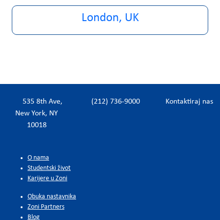
London, UK
535 8th Ave,
(212) 736-9000
Kontaktiraj nas
New York, NY
10018
O nama
Studentski život
Karijere u Zoni
Obuka nastavnika
Zoni Partners
Blog