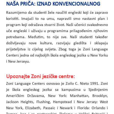
NAŠA PRIČA: IZNAD KONVENCIONALNOG
Razumijemo da studenti žele naučiti engleski koji će zapravo
koristiti. Imajući to na umu, napravili smo nastavni plan i
program koji odražava stvarni život. Naši učenici svakodnevno
uče engleski i uživaju u programima prilagođenim njihovim
potrebama. Međutim, to nije sve. Naši studenti također
doživljavaju nove kulture, razvijaju gledišta i sklapaju
prijateljstva iz cijelog svijeta. Zbog toga je Zoni Language
Centers jedna od najboljih škola engleskog jezika u New Yorku
i New Jerseyu.
Upoznajte Zoni jezičke centre:
Zoni Language Centers osnovao je Zoilo C. Nieto 1991. Zoni
je škola engleskog jezika sa kampusima u Sjedinjenim
Američkim Državama, New York: Manhattan, Brooklyn,
Jackson Heights, Flushing, Hempstead i New Jersey: West
New York, Elizabeth, Passaic i Newark i Florida: Orlando i