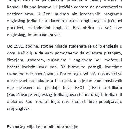
Tampa, kao i sa partnerskim školama u Velikoj Britaniji i
Kanadi. Ukupno imamo 11 jezičkih centara na neverovatnim
destinacijama. U Zoni nudimo niz intenzivnih programa
engleskog jezika i standardnih kurseva engleskog, uključujući
praktični, svakodnevni engleski. Bez obzira na vaš nivo
engleskog, imamo čas za vas.
Od 1991. godine, stotine hiljada studenata je učilo engleski u
Zoni. Naš cilj je da vam pomognemo da ovladate pisanjem,
čitanjem, govorom, slušanjem i engleskim koji možete i
hoćete koristiti svaki dan. Da bismo to postigli, koristimo
razne metode podučavanja. Pored toga, svi naši nastavnici su
obrazovani na fakultetu i iskusni, a nijedan Zoni nastavnik
nije ovlašćen da predaje bez TESOL (TESL) sertifikata
(Podučavanje engleskog jezika govornicima drugih jezika) ili
diplome. Kao rezultat toga, naši studenti brzo poboljšavaju
svoj engleski.
Evo našeg cilja i detaljnih informacija: