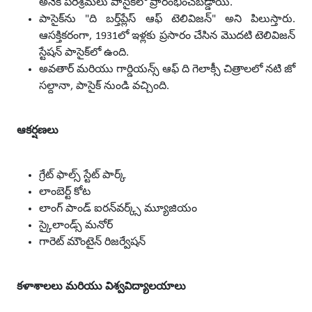
అనేక పరిశ్రమలు పాసైక్‌లో ప్రారంభించబడ్డాయి.
పాసైక్‌ను "ది బర్త్‌ప్లేస్ ఆఫ్ టెలివిజన్" అని పిలుస్తారు.
ఆసక్తికరంగా, 1931లో ఇళ్లకు ప్రసారం చేసిన మొదటి టెలివిజన్
స్టేషన్ పాసైక్‌లో ఉంది.
అవతార్ మరియు గార్డియన్స్ ఆఫ్ ది గెలాక్సీ చిత్రాలలో నటి జో
సల్దానా, పాసైక్ నుండి వచ్చింది.
ఆకర్షణలు
గ్రేట్ ఫాల్స్ స్టేట్ పార్క్
లాంబెర్ట్ కోట
లాంగ్ పాండ్ ఐరన్‌వర్క్స్ మ్యూజియం
స్కైలాండ్స్ మనోర్
గారెట్ మౌంటైన్ రిజర్వేషన్
కళాశాలలు మరియు విశ్వవిద్యాలయాలు