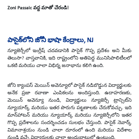
Zoni Passaic వద్ద మాతో చేరండి!
పాసైక్‌లోని జోనీ భాషా కేంద్రాలు, NJ
న్యూజెర్సీలో ఇంగ్లీష్ చదవడానికి పాసైక్ గొప్ప ప్రదేశం అని మీకు
తెలుసా? వాస్తవానికి, ఇది రాష్ట్రంలోని అతిపెద్ద మునిసిపాలిటీలలో
ఒకటి మరియు చాలా విభిన్న జనాభాను కలిగి ఉంది.
జోని క్యాంపస్ మెయిన్ అవెన్యూలో పాసైక్ నడిబొడ్డున విద్యార్థులకు
అనేక ప్రజా రవాణా ఎంపికలను అందిస్తుంది. ఉదాహరణకు,
మెయిన్ అవెన్యూ నుండి, విద్యార్థులు న్యూజెర్సీ ట్రాన్సిట్‌ని
న్యూయార్క్ మరియు ఇతర పొరుగు పట్టణాలకు చేరుకోవచ్చు. ఇది
మాన్‌హాటన్ మరియు న్యూయార్క్ మరియు న్యూజెర్సీలోని ఇతర
గొప్ప ప్రదేశాలను సందర్శించడం సులభం చేస్తుంది. పాసైక్ నెవార్క్
విమానాశ్రయం నుండి చాలా దూరంలో ఉంది మరియు విదేశాల
నుండి వచ్చే విద్యార్థులకు చాలా అందుబాటులో ఉంటుంది.