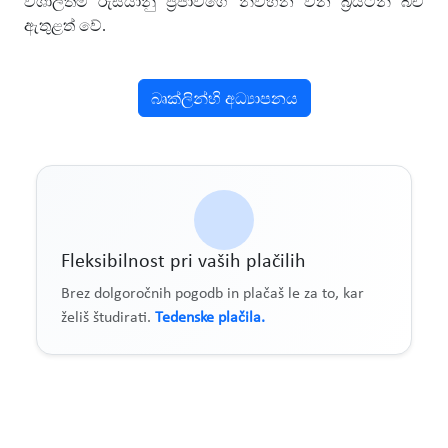
විශාලතම රුසියානු ප්‍රජාවගේ නිවහන වන බ්‍රයිටන් බීච්
ඇතුළත් වේ.
බෘක්ලින්හි අධ්‍යාපනය
Fleksibilnost pri vaših plačilih
Brez dolgoročnih pogodb in plačaš le za to, kar
želiš študirati.
Tedenske plačila.