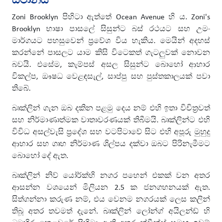
ස්ථානය
Zoni Brooklyn පිහිටා ඇත්තේ Ocean Avenue හි ය. Zoni's
Brooklyn භාෂා පාසලේ සිසුන්ට බස් රථයට සහ උමං
මාර්ගයට පහසුවෙන් ප්‍රවේශ විය හැකිය. මෙයින් අදහස්
කරන්නේ පාසලට යාම කිසි විටෙකත් ගැටලුවක් නොවන
බවයි. එසේම, කැම්පස් අසල සිසුන්ට බොහෝ ආහාර
විකල්ප, ඖෂධ වෙළඳසැල්, සාප්පු සහ පුස්තකාලයක් පවා
තිබේ.
බෘක්ලින් ගැන ඔබ දකින පළමු දෙය නම් එහි ඉතා විචිත්‍රවත්
සහ නිර්මාණාත්මක වාතාවරණයක් තිබීමයි. බෘක්ලින්ට එහි
විවිධ අසල්වැසි ප්‍රදේශ සහ වටපිටාවේ සිට එහි අපූරු මුහුදු
ආහාර සහ ගෘහ නිර්මාණ ශිල්පය දක්වා ඔබට පිරිනැමීමට
බොහෝ දේ ඇත.
බෘක්ලින් නිව් යෝර්ක්හි නගර පහෙන් එකක් වන අතර
ආසන්න වශයෙන් මිලියන 2.5 ක ජනගහනයක් ඇත.
සිත්ගන්නා කරුණ නම්, එය වෙනම නගරයක් ලෙස කලින්
තිබූ අතර තවමත් දැනේ. බෘක්ලින් ලෝන්ග් අයිලන්ඩ් හි