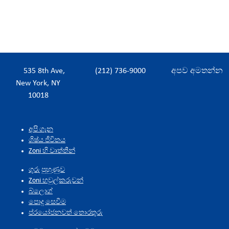
535 8th Ave,
(212) 736-9000
අපව අමතන්න
New York, NY
10018
අපි ගැන
ශිෂ්ය ජීවිතය
Zoni හි වෘත්තීන්
ගුරු පුහුණුව
Zoni හවුල්කරුවන්
බ්ලොග්
පොදු සෙවීම
ප්රයෝජනවත් තොරතුරු