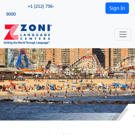
+1 (212) 736-
Sign In
9000