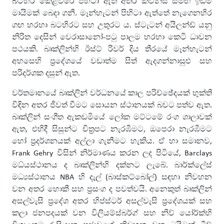
බටහිර කෙළවරේ පිහිටා ඇති අතර ක්වීන්ස් සමඟ ඉඩම්
මායිමක් බෙදා ගනී. මෑන්හැටන් පිහිටා ඇත්තේ නැගෙනහිර
ගඟ හරහා බටහිරට සහ උතුරට ය. ස්ටැටන් අයිලන්ඩ් යනු
නිරිත දෙසින් වෙරාසානෝ-පටු පාලම හරහා කෙටි ධාවන
පථයකි. බෘක්ලින්හි ඊස්ට් රිවර් දිය තීරයේ මෑන්හැටන්
අහසෙහි ප්‍රදේශයේ වඩාත්ම සිත් ඇදගන්නාසුළු සහ
පරිදර්ශක දසුන් ඇත.
වර්තමානයේ බෘක්ලින් වර්ධනයේ කාල පරිච්ඡේදයක් භුක්ති
විඳින අතර ජීවත් වීමට සොයන ස්ථානයක් බවට පත්ව ඇත.
බෘක්ලින් සංගීත ඇකඩමියේ ලෝක මට්ටමේ රංග ශාලාවක්
ඇත, එහිදී සිසුන්ට චිත්‍රපට නැරඹීමට, ඔපෙරා නැරඹීමට
හෝ ප්‍රදර්ශනයක් අල්ලා ගැනීමට හැකිය. ඒ හා සමානව,
Frank Gehry විසින් නිර්මාණය කරන ලද පිටියේ, Barclays
මධ්යස්ථානය ද බෘක්ලින්හි දක්නට ලැබේ. බාර්ක්ලේස්
මධ්‍යස්ථානය NBA හි දැල් (බාස්කට්බෝල්) සඳහා නිවහන
වන අතර හොකී සහ ප්‍රසංග ද පවත්වයි. අනෙකුත් බෘක්ලින්
අසල්වැසි ප්‍රදේශ අතර හිප්ස්ටර් අසල්වැසි ප්‍රදේශයක් සහ
කලා ජනපදයක් වන විලියම්ස්බර්ග් සහ නිව් යෝර්ක්හි