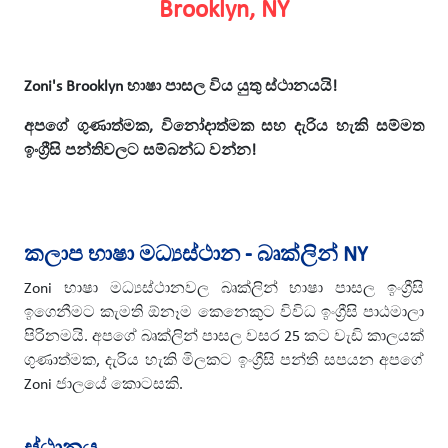
Brooklyn, NY
Zoni's Brooklyn භාෂා පාසල විය යුතු ස්ථානයයි!
අපගේ ගුණාත්මක, විනෝදාත්මක සහ දැරිය හැකි සම්මත
ඉංග්‍රීසි පන්තිවලට සම්බන්ධ වන්න!
කලාප භාෂා මධ්‍යස්ථාන - බෘක්ලින් NY
Zoni භාෂා මධ්‍යස්ථානවල බෘක්ලින් භාෂා පාසල ඉංග්‍රීසි
ඉගෙනීමට කැමති ඕනෑම කෙනෙකුට විවිධ ඉංග්‍රීසි පාඨමාලා
පිරිනමයි. අපගේ බෘක්ලින් පාසල වසර 25 කට වැඩි කාලයක්
ගුණාත්මක, දැරිය හැකි මිලකට ඉංග්‍රීසි පන්ති සපයන අපගේ
Zoni ජාලයේ කොටසකි.