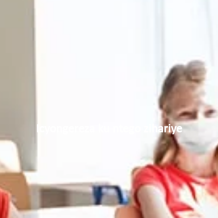
Icyongereza ku ntego zihariye