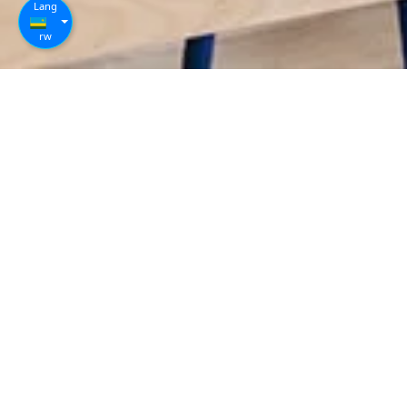
Lang
rw
Amasomo: Icyongereza ku ntego zihariye
(Icyongereza Cyiza)
Icyongereza kubwintego zihariye (ESP) nicyiciro cyambere
cyicyongereza. Ubusanzwe amasomo akorwa mumatsinda mato.
Ukurikije intego zawe, aya masomo arashobora kugutegurira
kwiga kaminuza n'amashuri makuru cyangwa iterambere