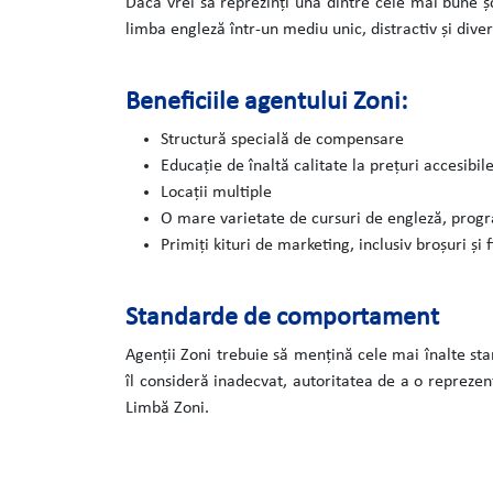
Dacă vrei să reprezinți una dintre cele mai bune șc
limba engleză într-un mediu unic, distractiv și dive
Beneficiile agentului Zoni:
Structură specială de compensare
Educație de înaltă calitate la prețuri accesibi
Locații multiple
O mare varietate de cursuri de engleză, progra
Primiți kituri de marketing, inclusiv broșuri și f
Standarde de comportament
Agenții Zoni trebuie să mențină cele mai înalte s
îl consideră inadecvat, autoritatea de a o repreze
Limbă Zoni.