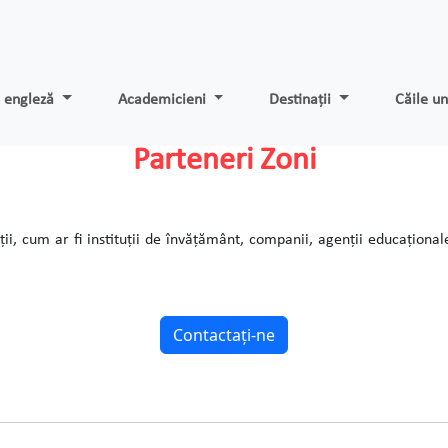
e engleză
Academicieni
Destinații
Căile un
Parteneri Zoni
i, cum ar fi instituții de învățământ, companii, agenții educaționale
Contactaţi-ne