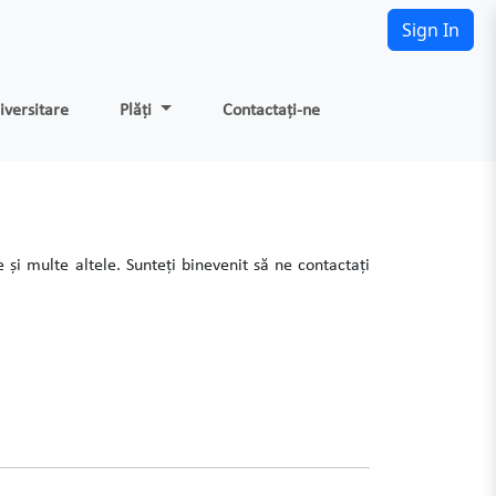
Sign In
iversitare
Plăți
Contactaţi-ne
 și multe altele. Sunteți binevenit să ne contactați