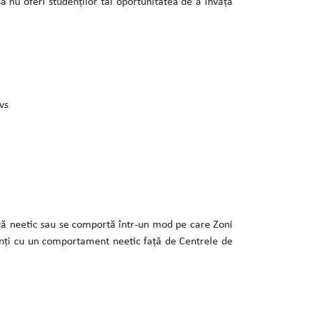
ă nu oferi studenților tăi oportunitatea de a învăța
vs
ză neetic sau se comportă într-un mod pe care Zoni
genți cu un comportament neetic față de Centrele de