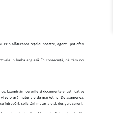
. Prin alăturarea rețelei noastre, agenții pot oferi
ectivele în limba engleză. În consecință, căutăm noi
 jos. Examinăm cererile și documentele justificative
și vi se oferă materiale de marketing. De asemenea,
 întrebări, solicitări materiale și, desigur, cereri.