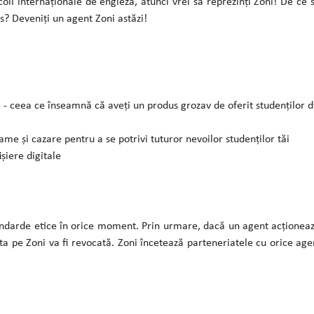
oli internaționale de engleză, atunci vrei să reprezinți Zoni! De ce s
rs? Deveniți un agent Zoni astăzi!
le - ceea ce înseamnă că aveți un produs grozav de oferit studenților d
me și cazare pentru a se potrivi tuturor nevoilor studenților tăi
ișiere digitale
tandarde etice în orice moment. Prin urmare, dacă un agent acționea
nta pe Zoni va fi revocată. Zoni încetează parteneriatele cu orice a