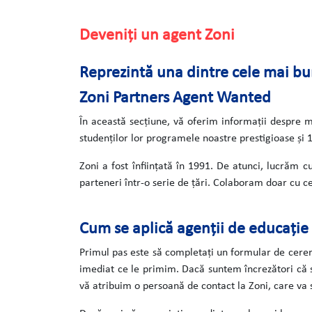
Deveniți un agent Zoni
Reprezintă una dintre cele mai bu
Zoni Partners Agent Wanted
În această secțiune, vă oferim informații despre mo
studenților lor programele noastre prestigioase și 1
Zoni a fost înființată în 1991. De atunci, lucrăm c
parteneri într-o serie de țări. Colaboram doar cu c
Cum se aplică agenții de educație
Primul pas este să completați un formular de cerere
imediat ce le primim. Dacă suntem încrezători că s
vă atribuim o persoană de contact la Zoni, care va st