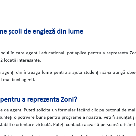
ne școli de engleză din lume
dul în care agenții educaționali pot aplica pentru a reprezenta Zoni
2 locații interesante.
u agenți din întreaga lume pentru a ajuta studenții să-și atingă obi
ei mai buni agenti.
 pentru a reprezenta Zoni?
 de agent. Puteți solicita un formular făcând clic pe butonul de mai
unteți o potrivire bună pentru programele noastre, veți fi anunțat 
abili o orientare virtuală. Puteți contacta această persoană oricând cu