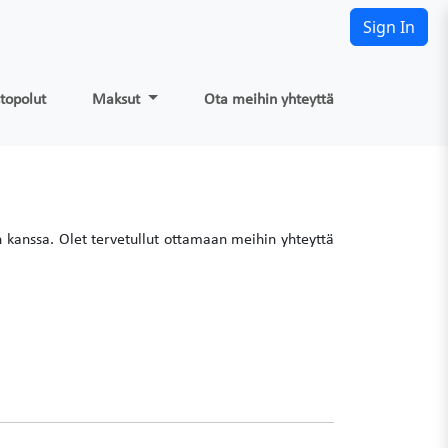
Sign In
stopolut
Maksut
Ota meihin yhteyttä
n kanssa. Olet tervetullut ottamaan meihin yhteyttä