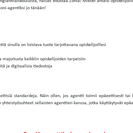
nglantilaiskouluista, haluat edustaa Zonia! Mikset antaisi opiskelijoil
oni-agentiksi jo tänään!
tä sinulla on loistava tuote tarjottavana opiskelijoillesi
 majoitusta kaikkiin opiskelijoiden tarpeisiin
ä ja digitaalisia tiedostoja
tisiä standardeja. Näin ollen, jos agentti toimii epäeettisesti tai
yhteistyösuhteet sellaisten agenttien kanssa, jotka käyttäytyvät epäee