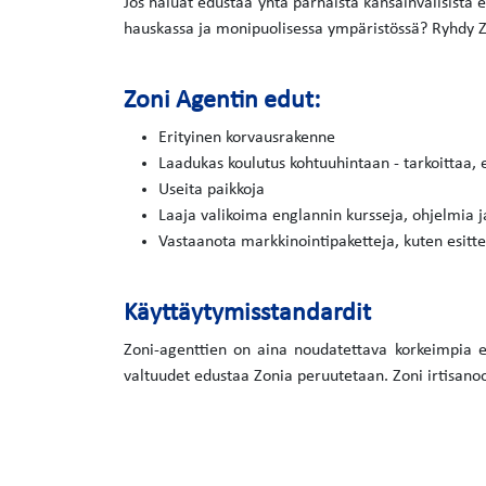
Jos haluat edustaa yhtä parhaista kansainvälisistä e
hauskassa ja monipuolisessa ympäristössä? Ryhdy Z
Zoni Agentin edut:
Erityinen korvausrakenne
Laadukas koulutus kohtuuhintaan - tarkoittaa, et
Useita paikkoja
Laaja valikoima englannin kursseja, ohjelmia ja
Vastaanota markkinointipaketteja, kuten esitteit
Käyttäytymisstandardit
Zoni-agenttien on aina noudatettava korkeimpia eet
valtuudet edustaa Zonia peruutetaan. Zoni irtisanoo 