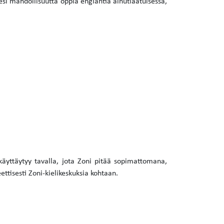
lesi mahdollisuutta oppia englantia ainutlaatuisessa,
 käyttäytyy tavalla, jota Zoni pitää sopimattomana,
ttisesti Zoni-kielikeskuksia kohtaan.