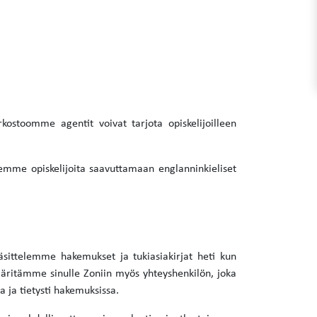
kostoomme agentit voivat tarjota opiskelijoilleen
emme opiskelijoita saavuttamaan englanninkieliset
sittelemme hakemukset ja tukiasiakirjat heti kun
äritämme sinulle Zoniin myös yhteyshenkilön, joka
a ja tietysti hakemuksissa.