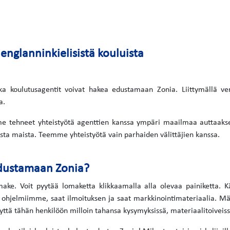
nglanninkielisistä kouluista
ka koulutusagentit voivat hakea edustamaan Zonia. Liittymällä ver
a.
mme tehneet yhteistyötä agenttien kanssa ympäri maailmaa auttaaks
sta maista. Teemme yhteistyötä vain parhaiden välittäjien kanssa.
edustamaan Zonia?
ke. Voit pyytää lomaketta klikkaamalla alla olevaa painiketta. Kä
ohjelmiimme, saat ilmoituksen ja saat markkinointimateriaalia. Mä
yttä tähän henkilöön milloin tahansa kysymyksissä, materiaalitoiveiss