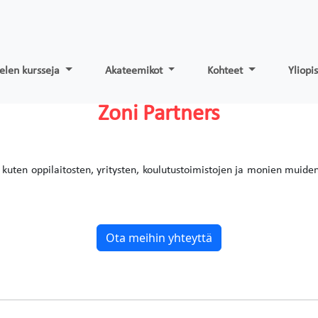
ielen kursseja
Akateemikot
Kohteet
Yliopi
Zoni Partners
kuten oppilaitosten, yritysten, koulutustoimistojen ja monien muide
Ota meihin yhteyttä