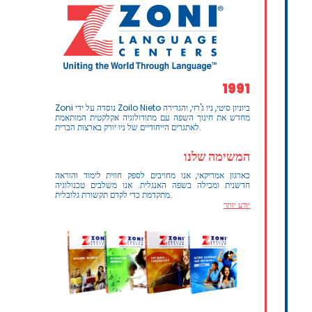
1991
Zoni נוסדה על ידי Zoilo Nieto ביוניון סיטי, ניו ג'רזי, והגדירה
מחדש את חינוך השפה עם מתודולוגיה אקלקטית המותאמת
לאתגרים הייחודיים של ניו יורק בארצות הברית.
המשימה שלנו
כארגון אמריקאי, אנו מחויבים לספק חווית לימוד והוראה
חדשנית ומכילה בשפה האנגלית. אנו משלבים טכנולוגיה
מתקדמת כדי לקדם תקשורת גלובלית.
יודע יותר