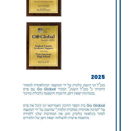
2025
מנכ"ל זוני הוענק בלונדון על ידי המועצה הבינלאומית למסחר
עם פרס Go Global היוקרתי כ" מנכ"ל השנה," המכיר
במנהיגות יוצאת דופן, חדשנות והשפעה גלובלית בחינוך.
בית הספר התיכון האמריקאי זוני קיבל את פרס Go Global
על “תמיכה אקדמית ממוקדת תלמיד,” שהוענק על ידי המועצה
לסחר בינלאומי בלונדון, חוגג את המחויבות שלנו ללמידה
מותאמת אישית ולהצלחה יוצאת דופן של תלמידים.