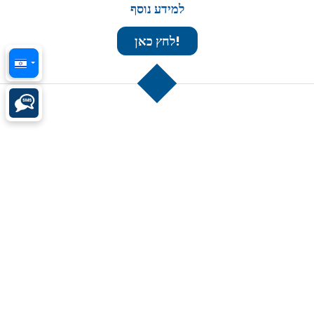
© 2026 ZONI®. כל הזכויות שמורות.
נוסדה ביוניון סיטי, ניו ג'רזי, אזור המטרופולין של ניו יורק על ידי זוילו נייטו בשנת 1991