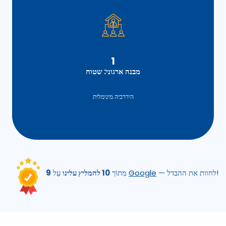
1
מבנה ארגוני: שטוח
היררכיה מינימלית
— לחוות את ההבדל!
Google
עַל
מִתוֹך
10 להמליץ עלינו
9